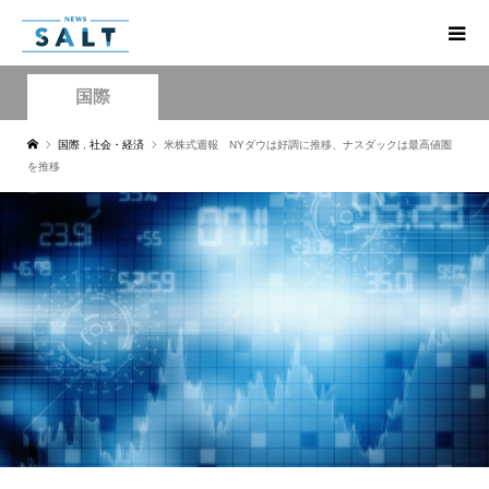
国際
国際
,
社会・経済
米株式週報 NYダウは好調に推移、ナスダックは最高値圏
を推移