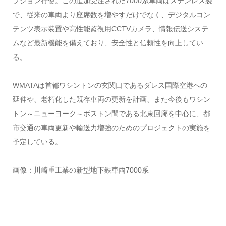
プション行使。この追加受注された7000系車両はステンレス製
で、従来の車両より座席数を増やすだけでなく、デジタルコン
テンツ表示装置や高性能監視用CCTVカメラ、情報伝送システ
ムなど最新機能を備えており、安全性と信頼性を向上してい
る。
WMATAは首都ワシントンの玄関口であるダレス国際空港への
延伸や、老朽化した既存車両の更新を計画、また今後もワシン
トン～ニューヨーク～ボストン間である北東回廊を中心に、都
市交通の車両更新や輸送力増強のためのプロジェクトの実施を
予定している。
画像：川崎重工業の新型地下鉄車両7000系