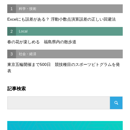
1
科学・技術
Excelにも誤差がある？ 浮動小数点演算誤差の正しい回避法
2
Local
春の花が楽しめる 福島県内の散歩道
3
社会・経済
東京五輪開催まで500日 競技種目のスポーツピトグラムを発
表
記事検索