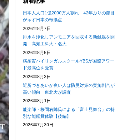
新着記事
日本人人口1億2000万人割れ 42年ぶりの節目
が示す日本の転換点
2026年8月7日
排水を浄化しアンモニアを回収する新触媒を開
発 高知工科大・名大
2026年8月5日
横須賀バイリンガルスクールYBSが国際アワー
ド最高位を受賞
2026年8月3日
近所づきあいが良い人は防災対策の実施割合が
高い傾向 東北大が調査
2026年8月1日
能楽師・桜間右陣氏による「富士見舞台」の特
別な能鑑賞体験【後編】
2026年7月30日