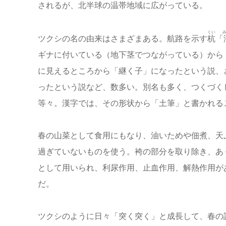
されるが、北半球の温帯地域に広がっている。
くい
ツクシの名の由来はさまざまある。航路を示す
杭
「
ギナに付いている（地下茎でつながっている）から
に見えるところから「継く子」になったという説、さ
ったという説など、数多い。別名も多く、つくづく
等々。漢字では、その形状から「土筆」と書かれる
春の山菜として食用にもなり、油いためや佃煮、天
過ぎていないものを使う。袴の部分を取り除き、あ
として用いられ、利尿作用、止血作用、解熱作用が
だ。
ツクシのように日々「突く突く」と成長して、春の