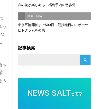
春の花が楽しめる 福島県内の散歩道
3
社会・経済
ス
東京五輪開催まで500日 競技種目のスポーツ
よう
ピトグラムを発表
とな
こ
記事検索
育ち
けい
荊
」
よう