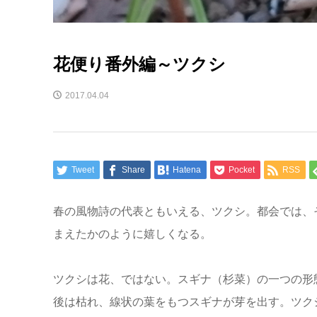
花便り番外編～ツクシ
2017.04.04
Tweet
Share
Hatena
Pocket
RSS
春の風物詩の代表ともいえる、ツクシ。都会では、
まえたかのように嬉しくなる。
ツクシは花、ではない。スギナ（杉菜）の一つの形
後は枯れ、線状の葉をもつスギナが芽を出す。ツク