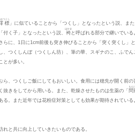
みおつくし
澪標
」に似ていることから「つくし」となったという説、また
はかま
「付く子」となったという説、
袴
と呼ばれる部分で継いでいる
らに、1日に1cm前後も突き伸びることから「突く突くし」
し、つくしんぼ（つくしん坊）、筆の華、スギナのこ、ふでん
ことが多い。
ぷら、つくしご飯にしてもおいしい。食用には穂先が開く前の
もん
く抜きをしてから用いる。また、乾燥させたものは生薬の「
問
ある。また近年では花粉症対策としても効果が期待されている
訪れと共に向上していきたいものである。