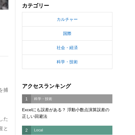
カテゴリー
カルチャー
国際
社会・経済
科学・技術
アクセスランキング
を捕
1
科学・技術
Excelにも誤差がある？ 浮動小数点演算誤差の
正しい回避法
した
産と
2
Local