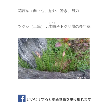
花言葉：向上心、意外、驚き、努力
とくさ
ツクシ（土筆）：
木賊
科トクサ属の多年草