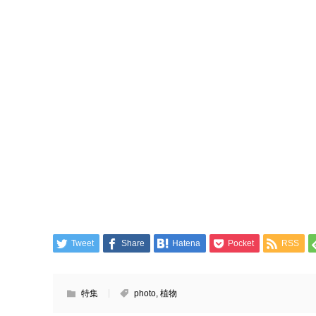
Tweet
Share
Hatena
Pocket
RSS
特集
photo
,
植物