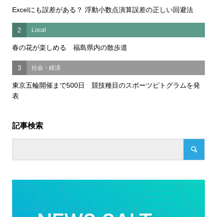
Excelにも誤差がある？ 浮動小数点演算誤差の正しい回避法
2
Local
春の花が楽しめる 福島県内の散歩道
3
社会・経済
東京五輪開催まで500日 競技種目のスポーツピトグラムを発
表
記事検索