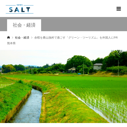
社会・経済
社会・経済
余暇を農山漁村で過ごす「グリーン・ツーリズム」を外国人にPR
熊本県