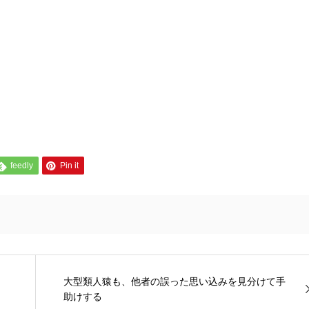
feedly
Pin it
大型類人猿も、他者の誤った思い込みを見分けて手
助けする