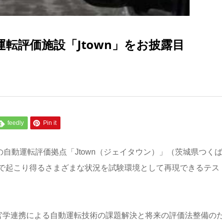
転評価施設「Jtown」をお披露目
feedly
Pin it
の自動運転評価拠点「Jtown（ジェイタウン）」（茨城県つく
で起こり得るさまざまな状況を試験環境として再現できるテス
、官学連携による自動運転技術の課題解決と将来の評価法整備の