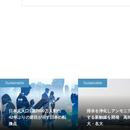
Sustainable
Sustainable
日本人人口1億2000万人割れ
排水を浄化しアンモニ
42年ぶりの節目が示す日本の転
する新触媒を開発 高
換点
大・名大