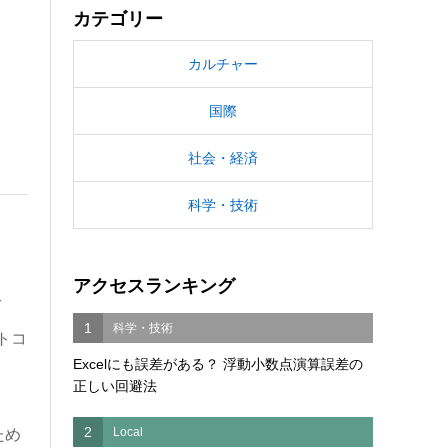
カテゴリー
カルチャー
国際
社会・経済
科学・技術
アクセスランキング
ば
1
科学・技術
トコ
Excelにも誤差がある？ 浮動小数点演算誤差の
正しい回避法
2
Local
ため