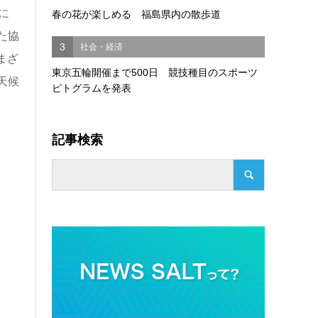
に
春の花が楽しめる 福島県内の散歩道
た協
3
社会・経済
まざ
東京五輪開催まで500日 競技種目のスポーツ
天候
ピトグラムを発表
記事検索