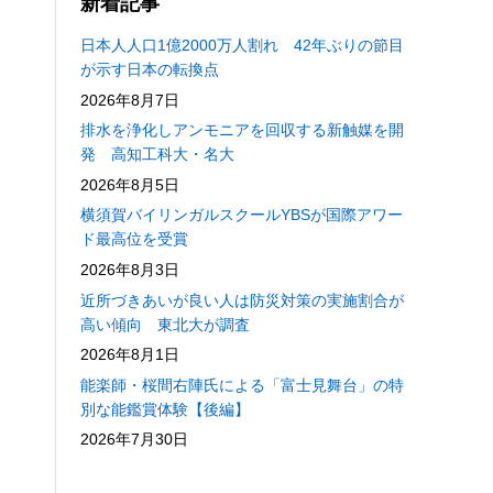
新着記事
日本人人口1億2000万人割れ 42年ぶりの節目
が示す日本の転換点
2026年8月7日
排水を浄化しアンモニアを回収する新触媒を開
発 高知工科大・名大
2026年8月5日
横須賀バイリンガルスクールYBSが国際アワー
ド最高位を受賞
2026年8月3日
近所づきあいが良い人は防災対策の実施割合が
高い傾向 東北大が調査
2026年8月1日
能楽師・桜間右陣氏による「富士見舞台」の特
別な能鑑賞体験【後編】
2026年7月30日