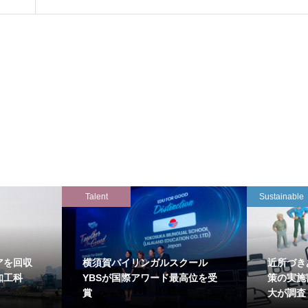
Talent
Sustainable
アを回収
横須賀バイリンガルスクール
近所づき
知工科
YBSが国際アワード最高位を受
策の実施
賞
大が調査