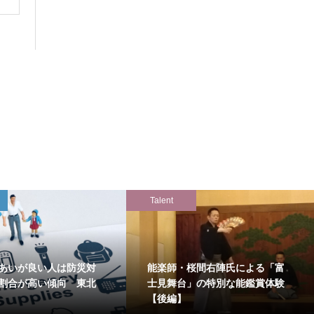
Talent
あいが良い人は防災対
能楽師・桜間右陣氏による「富
割合が高い傾向 東北
士見舞台」の特別な能鑑賞体験
【後編】