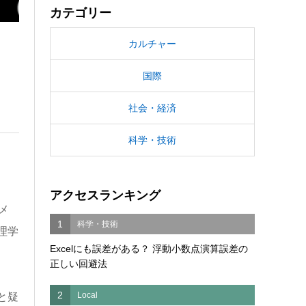
カテゴリー
カルチャー
国際
社会・経済
科学・技術
アクセスランキング
メ
1
科学・技術
理学
Excelにも誤差がある？ 浮動小数点演算誤差の
正しい回避法
2
Local
と疑