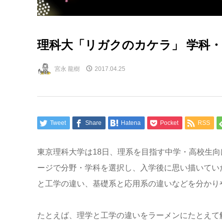
理科大「リガクのカケラ」 学科
宮永 龍樹
2017.04.25
Tweet
Share
Hatena
Pocket
RSS
東京理科大学は18日、理系を目指す中学・高校生
ージで分野・学科を選択し、入学後に思い描いてい
と工学の違い、基礎系と応用系の違いなどを分かり
たとえば、理学と工学の違いをラーメンにたとえて