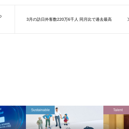
つ
3月の訪日外客数220万6千人 同月比で過去最高
Sustainable
Talent