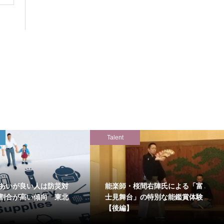
Talent
あいが良い人は防災対
能楽師・桜間右陣氏による「富
割合が高い傾向 東北
士見舞台」の特別な能鑑賞体験
【後編】