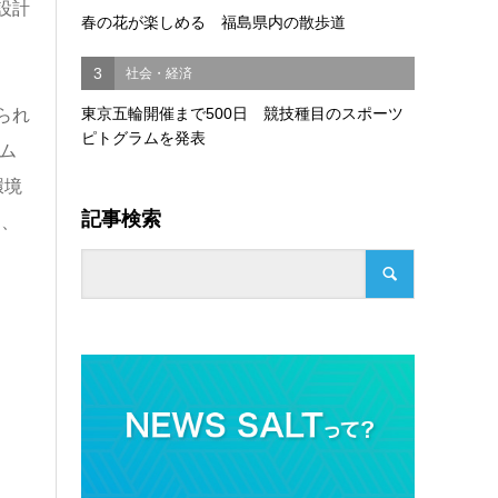
設計
春の花が楽しめる 福島県内の散歩道
3
社会・経済
東京五輪開催まで500日 競技種目のスポーツ
られ
ピトグラムを発表
ム
環境
記事検索
は、