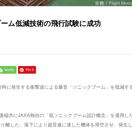
ブーム低減技術の飛行試験に成功
feedly
Pin it
飛行時に発生する衝撃波による爆音「ソニックブーム」を低減す
後端共にJAXA独自の「低ソニックブーム設計概念」を適用し
切り離した。落下により超音速に達した機体を滑空させ、発生