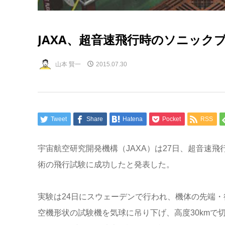
JAXA、超音速飛行時のソニック
山本 賢一
2015.07.30
Tweet
Share
Hatena
Pocket
RSS
宇宙航空研究開発機構（JAXA）は27日、超音速
術の飛行試験に成功したと発表した。
実験は24日にスウェーデンで行われ、機体の先端・
空機形状の試験機を気球に吊り下げ、高度30kmで