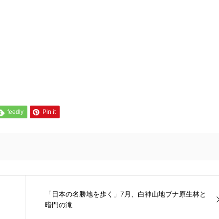
feedly
Pin it
「日本の名勝地を歩く」7月、白神山地ブナ原生林と
暗門の滝