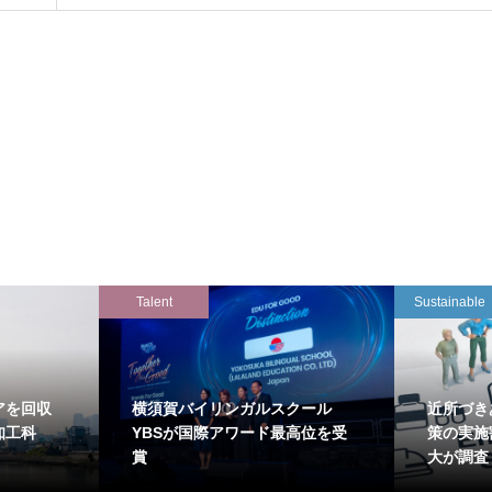
Talent
Sustainable
アを回収
横須賀バイリンガルスクール
近所づき
知工科
YBSが国際アワード最高位を受
策の実施
賞
大が調査