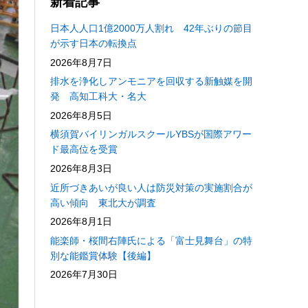
新着記事
日本人人口1億2000万人割れ 42年ぶりの節目
が示す日本の転換点
2026年8月7日
排水を浄化しアンモニアを回収する新触媒を開
発 高知工科大・名大
2026年8月5日
横須賀バイリンガルスクールYBSが国際アワー
ド最高位を受賞
2026年8月3日
近所づきあいが良い人は防災対策の実施割合が
高い傾向 東北大が調査
2026年8月1日
能楽師・桜間右陣氏による「富士見舞台」の特
別な能鑑賞体験【後編】
2026年7月30日