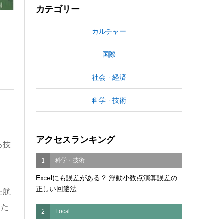
カテゴリー
カルチャー
国際
社会・経済
科学・技術
アクセスランキング
る技
1
科学・技術
Excelにも誤差がある？ 浮動小数点演算誤差の
正しい回避法
た航
した
2
Local