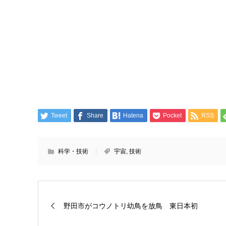
Tweet
Share
Hatena
Pocket
RSS
科学・技術
宇宙
,
技術
野田市がコウノトリ幼鳥を放鳥 東日本初