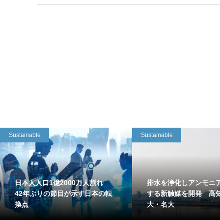
Sustainable
Sustainable
日本人人口1億2000万人割れ
排水を浄化しアンモニ
42年ぶりの節目が示す日本の転
する新触媒を開発 高
換点
大・名大