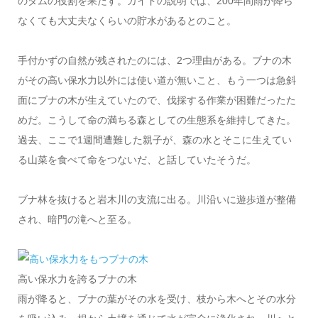
のダムの役割を果たす。ガイドの説明では、200年間雨が降ら
なくても大丈夫なくらいの貯水があるとのこと。
手付かずの自然が残されたのには、2つ理由がある。ブナの木
がその高い保水力以外には使い道が無いこと、もう一つは急斜
面にブナの木が生えていたので、伐採する作業が困難だったた
めだ。こうして命の満ちる森としての生態系を維持してきた。
過去、ここで1週間遭難した親子が、森の水とそこに生えてい
る山菜を食べて命をつないだ、と話していたそうだ。
ブナ林を抜けると岩木川の支流に出る。川沿いに遊歩道が整備
され、暗門の滝へと至る。
高い保水力を誇るブナの木
雨が降ると、ブナの葉がその水を受け、枝から木へとその水分