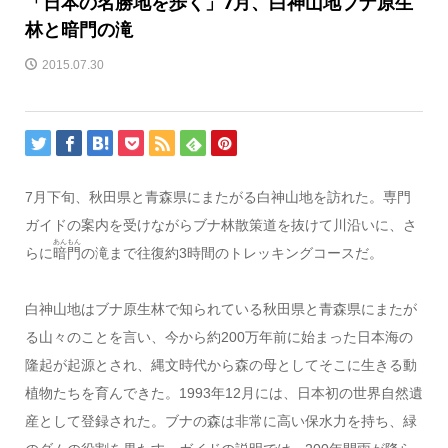
「日本の名勝地を歩く」7月、白神山地ブナ原生
林と暗門の滝
2015.07.30
7月下旬、秋田県と青森県にまたがる白神山地を訪れた。専門
ガイドの案内を受けながらブナ林散策道を抜けて川沿いに、さ
あんもん
らに
暗門
の滝まで往復約3時間のトレッキングコースだ。
白神山地はブナ原生林で知られている秋田県と青森県にまたが
る山々のことを言い、今から約200万年前に始まった日本海の
隆起が起源とされ、縄文時代から森の母としてそこに生きる動
植物たちを育んできた。1993年12月には、日本初の世界自然遺
産として登録された。ブナの森は非常に高い保水力を持ち、緑