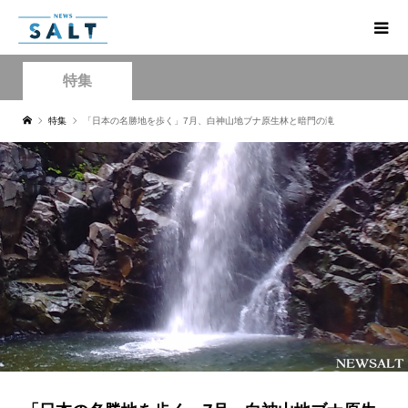
特集
特集
「日本の名勝地を歩く」7月、白神山地ブナ原生林と暗門の滝