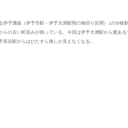
る伊予灘線（伊予市駅－伊予大洲駅間の海回り区間）｣の分岐
からの古い町並みが残っている。今回は伊予大洲駅から愛ある
予長浜駅からはひたすら海しか見えなくなる。