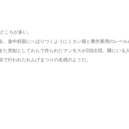
見どころが多い。
る。途中斜面にへばりつくようにミカン畑と農作業用のレール
また突如としてわらで作られたマンモスが2頭出現。隣にいる
前で行われたれんげまつりの名残のようだ。