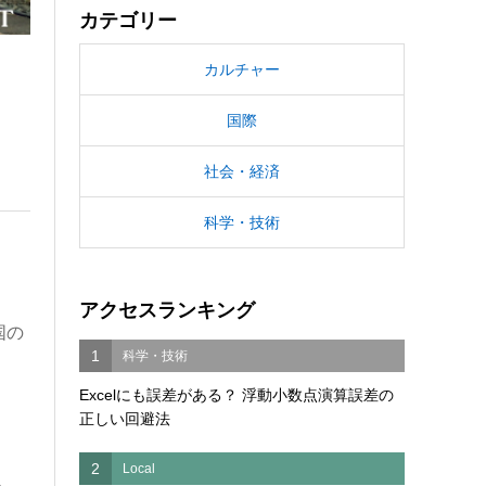
カテゴリー
カルチャー
国際
社会・経済
科学・技術
アクセスランキング
国の
1
科学・技術
Excelにも誤差がある？ 浮動小数点演算誤差の
正しい回避法
2
Local