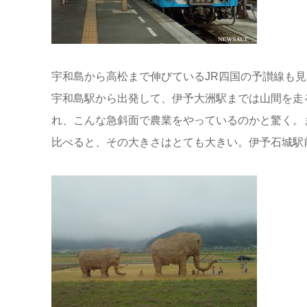
宇和島から高松まで伸びているJR四国の予讃線も
宇和島駅から出発して、伊予大洲駅までは山間を走
れ、こんな急斜面で農業をやっているのかと驚く。
比べると、その大きさはとても大きい。伊予石城駅