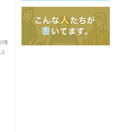
が現
人と