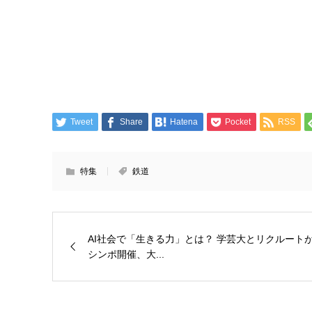
Tweet
Share
Hatena
Pocket
RSS
特集
鉄道
AI社会で「生きる力」とは？ 学芸大とリクルート
シンポ開催、大...