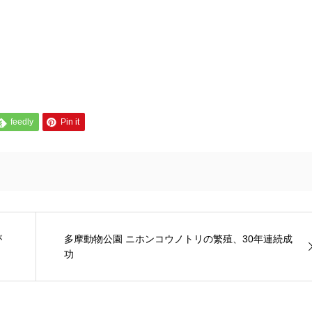
feedly
Pin it
が
多摩動物公園 ニホンコウノトリの繁殖、30年連続成
功