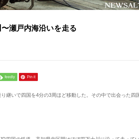
川〜瀬戸内海沿いを走る
feedly
Pin it
乗り継いで四国を4分の3周ほど移動した。その中で出会った四