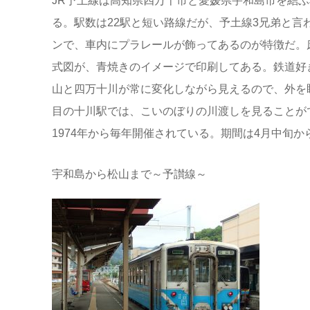
JR予土線は高知県四万十市と愛媛県宇和島市を結ぶ
る。駅数は22駅と短い路線だが、予土線3兄弟と
ンで、車内にプラレールが飾ってあるのが特徴だ。
式図が、青焼きのイメージで印刷してある。鉄道好
山と四万十川が常に変化しながら見えるので、外を
目の十川駅では、こいのぼりの川渡しを見ることが
1974年から毎年開催されている。期間は4月中旬か
宇和島から松山まで～予讃線～