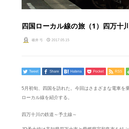
四国ローカル線の旅（1）四万十
碓井 弓
2017.05.15
Tweet
Share
Hatena
Pocket
RSS
5月初旬、四国を訪れた。今回はさまざまな電車を
ローカル線を紹介する。
四万十川の鉄道～予土線～