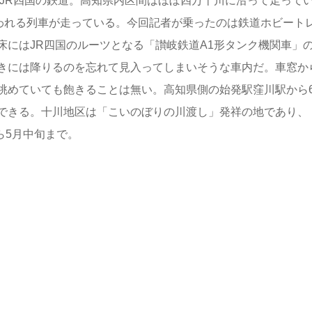
JR四国の鉄道。高知県内区間はほぼ四万十川に沿って走って
言われる列車が走っている。今回記者が乗ったのは鉄道ホビート
床にはJR四国のルーツとなる「讃岐鉄道A1形タンク機関車」
きには降りるのを忘れて見入ってしまいそうな車内だ。車窓か
眺めていても飽きることは無い。高知県側の始発駅窪川駅から
できる。十川地区は「こいのぼりの川渡し」発祥の地であり、
ら5月中旬まで。