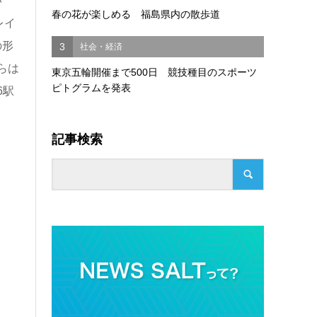
い
春の花が楽しめる 福島県内の散歩道
レイ
の形
3
社会・経済
らは
東京五輪開催まで500日 競技種目のスポーツ
ピトグラムを発表
6駅
記事検索