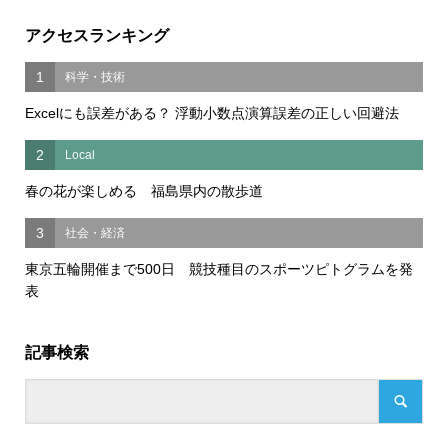
アクセスランキング
1
科学・技術
Excelにも誤差がある？ 浮動小数点演算誤差の正しい回避法
2
Local
春の花が楽しめる 福島県内の散歩道
3
社会・経済
東京五輪開催まで500日 競技種目のスポーツピトグラムを発
表
記事検索