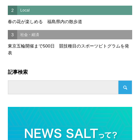
2
Local
春の花が楽しめる 福島県内の散歩道
3
社会・経済
東京五輪開催まで500日 競技種目のスポーツピトグラムを発
表
記事検索