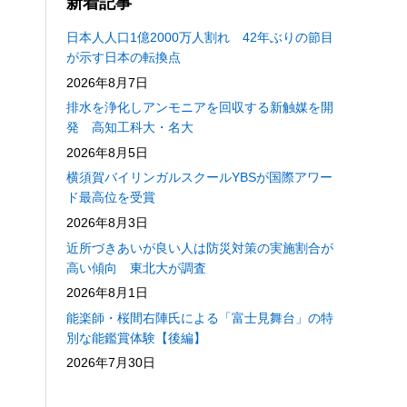
新着記事
日本人人口1億2000万人割れ 42年ぶりの節目
が示す日本の転換点
2026年8月7日
排水を浄化しアンモニアを回収する新触媒を開
発 高知工科大・名大
2026年8月5日
横須賀バイリンガルスクールYBSが国際アワー
ド最高位を受賞
2026年8月3日
近所づきあいが良い人は防災対策の実施割合が
高い傾向 東北大が調査
2026年8月1日
能楽師・桜間右陣氏による「富士見舞台」の特
別な能鑑賞体験【後編】
2026年7月30日