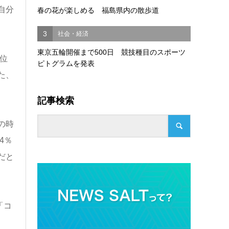
自分
春の花が楽しめる 福島県内の散歩道
3
社会・経済
東京五輪開催まで500日 競技種目のスポーツ
位
ピトグラムを発表
た、
記事検索
の時
4％
だと
「コ