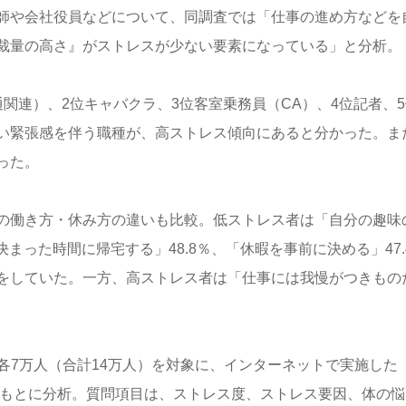
師や会社役員などについて、同調査では「仕事の進め方などを
裁量の高さ』がストレスが少ない要素になっている」と分析。
関連）、2位キャバクラ、3位客室乗務員（CA）、4位記者、5
い緊張感を伴う職種が、高ストレス傾向にあると分かった。ま
った。
の働き方・休み方の違いも比較。低ストレス者は「自分の趣味
まった時間に帰宅する」48.8％、「休暇を事前に決める」47.
をしていた。一方、高ストレス者は「仕事には我慢がつきもの
男女各7万人（合計14万人）を対象に、インターネットで実施した
をもとに分析。質問項目は、ストレス度、ストレス要因、体の悩