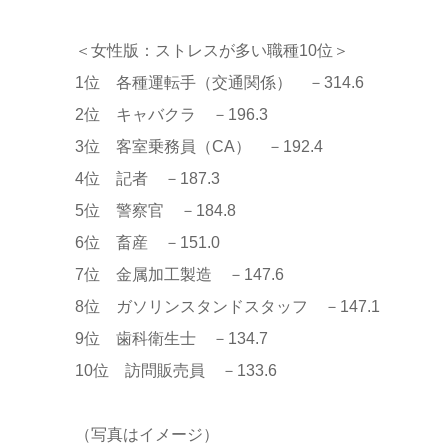
＜女性版：ストレスが多い職種10位＞
1位 各種運転手（交通関係） －314.6
2位 キャバクラ －196.3
3位 客室乗務員（CA） －192.4
4位 記者 －187.3
5位 警察官 －184.8
6位 畜産 －151.0
7位 金属加工製造 －147.6
8位 ガソリンスタンドスタッフ －147.1
9位 歯科衛生士 －134.7
10位 訪問販売員 －133.6
（写真はイメージ）