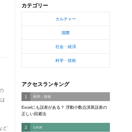
カテゴリー
カルチャー
国際
社会・経済
科学・技術
アクセスランキング
の
1
科学・技術
位は
Excelにも誤差がある？ 浮動小数点演算誤差の
正しい回避法
2
Local
など