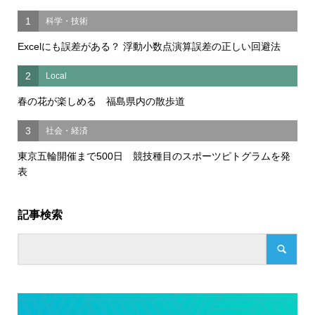
1
科学・技術
Excelにも誤差がある？ 浮動小数点演算誤差の正しい回避法
2
Local
春の花が楽しめる 福島県内の散歩道
3
社会・経済
東京五輪開催まで500日 競技種目のスポーツピトグラムを発
表
記事検索