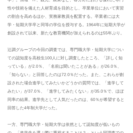
性や技術を備えた人材育成を目的とし、卒業単位において実習
の割合を高めるほか、実務家教員を配置する。卒業者には大
学・短期大学卒と同等の学位を授与する。1964年に短期大学が
創設されて以来、新たな教育機関が加えられるのは55年ぶり。
辻調グループの今回の調査では、専門職大学・短期大学につい
ての認知度を高校生100人に対し調査したところ、「詳しく知
っている」が2.0％、「名前は聞いたことがある」が26.0％、
「知らない」と回答したのは72.0％だった。また、これらが創
設された場合進学してみたいかどうかの質問では、「進学して
みたい」が37.0％、「進学してみたくない」が35.0％で、ほぼ
同率の結果。進学先として人気だったのは、60％が希望すると
回答した4年制大学だった。
一方、専門職大学・短期大学は依然として認知度が低いもの
の、「進学先を選ぶ際に重視することは？」という同調査での