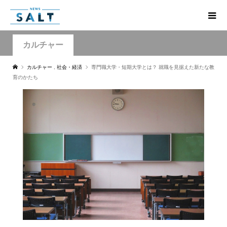
カルチャー
カルチャー
,
社会・経済
専門職大学・短期大学とは？ 就職を見据えた新たな教
育のかたち