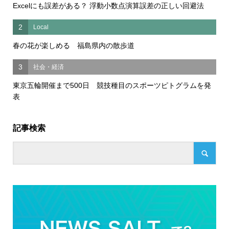
Excelにも誤差がある？ 浮動小数点演算誤差の正しい回避法
2
Local
春の花が楽しめる 福島県内の散歩道
3
社会・経済
東京五輪開催まで500日 競技種目のスポーツピトグラムを発
表
記事検索