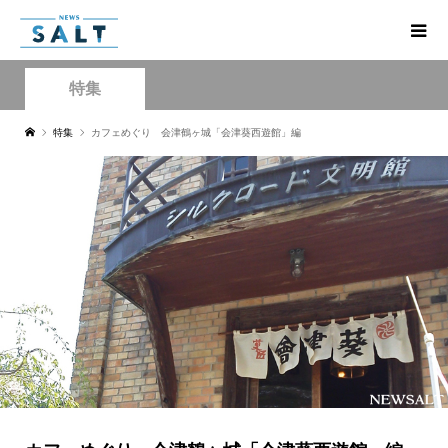
特集
特集
カフェめぐり 会津鶴ヶ城「会津葵西遊館」編