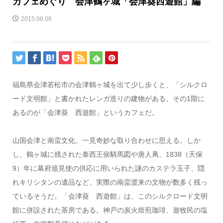
カフェめぐり 会津鶴ヶ城「会津葵西遊館」編
2015.08.06
福島県会津若松市の会津鶴ヶ城を出て少し歩くと、「シルクロ
ード文明館」と書かれたレンガ造りの建物がある。その1階に
あるのが「会津葵 西遊館」というカフェだ。
山国会津と南蛮文化。一見奇妙な取り合わせに思える。しか
し、鶴ヶ城に残された泰西王侯騎馬図や唐人凧、1838（天保
9）年に幕府巡見使の供応に用いられた謎のカステラ玉子、隠
れキリシタンの遺品など、実際の南蛮渡来の文物が数多く残っ
ているそうだ。「会津葵 西遊館」は、このシルクロード文明
館に併設された茶房である。神戸の炭火焙煎珈琲、遊牧民の塩