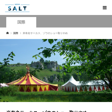
国際
国際
米有名サーカス、ゾウのショー取りやめ