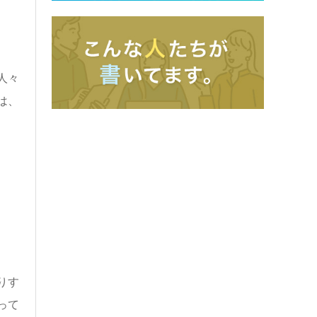
人々
は、
りす
って