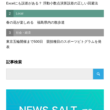
Excelにも誤差がある？ 浮動小数点演算誤差の正しい回避法
2
Local
春の花が楽しめる 福島県内の散歩道
3
社会・経済
東京五輪開催まで500日 競技種目のスポーツピトグラムを発
表
記事検索