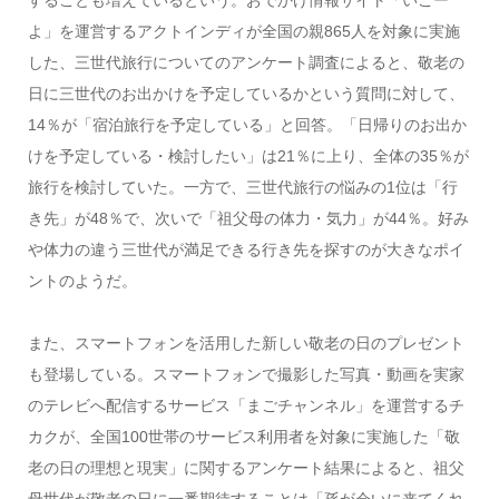
することも増えているという。おでかけ情報サイト「いこー
よ」を運営するアクトインディが全国の親865人を対象に実施
した、三世代旅行についてのアンケート調査によると、敬老の
日に三世代のお出かけを予定しているかという質問に対して、
14％が「宿泊旅行を予定している」と回答。「日帰りのお出か
けを予定している・検討したい」は21％に上り、全体の35％が
旅行を検討していた。一方で、三世代旅行の悩みの1位は「行
き先」が48％で、次いで「祖父母の体力・気力」が44％。好み
や体力の違う三世代が満足できる行き先を探すのが大きなポイ
ントのようだ。
また、スマートフォンを活用した新しい敬老の日のプレゼント
も登場している。スマートフォンで撮影した写真・動画を実家
のテレビへ配信するサービス「まごチャンネル」を運営するチ
カクが、全国100世帯のサービス利用者を対象に実施した「敬
老の日の理想と現実」に関するアンケート結果によると、祖父