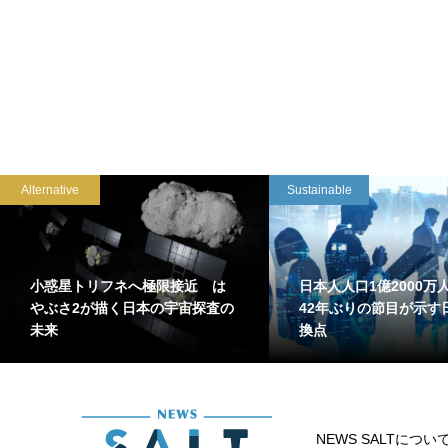
Alternative
Sustainable
小惑星トリフネへ極限接近 は
日本人人口1億2000
やぶさ2が描く日本の宇宙探査の
42年ぶりの節目が示す
未来
換点
NEWS SALTについ