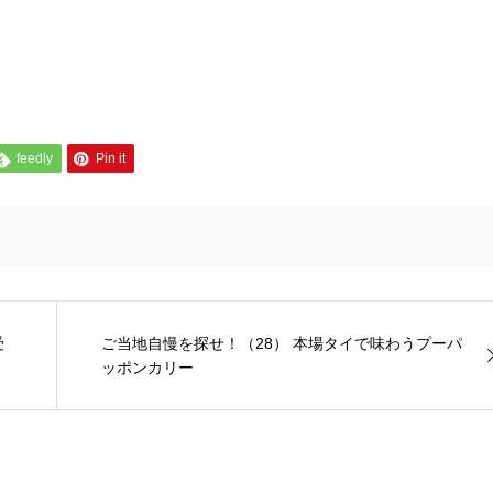
feedly
Pin it
受
ご当地自慢を探せ！（28） 本場タイで味わうプーパ
ッポンカリー