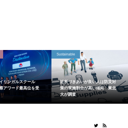
Sustainable
イリンガルスクール
近所づきあいが良い人は防災対
国際アワード最高位を受
策の実施割合が高い傾向 東北
大が調査