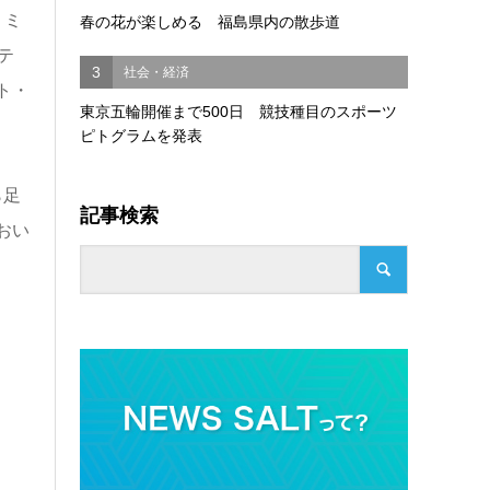
。ミ
春の花が楽しめる 福島県内の散歩道
テ
3
社会・経済
ト・
東京五輪開催まで500日 競技種目のスポーツ
ピトグラムを発表
ら足
記事検索
おい