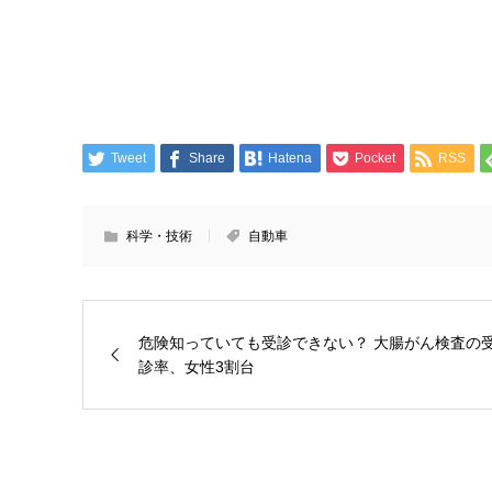
Tweet
Share
Hatena
Pocket
RSS
科学・技術
自動車
危険知っていても受診できない？ 大腸がん検査の
診率、女性3割台