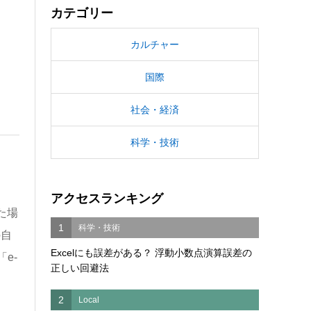
カテゴリー
カルチャー
国際
社会・経済
科学・技術
アクセスランキング
た場
1
科学・技術
の自
Excelにも誤差がある？ 浮動小数点演算誤差の
e-
正しい回避法
2
Local