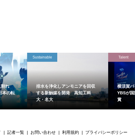
Sustainable
Talent
万人割れ
排水を浄化しアンモニアを回収
横須賀バ
日本の転
する新触媒を開発 高知工科
YBSが
大・名大
賞
て
記者一覧
お問い合わせ
利用規約
プライバシーポリシー