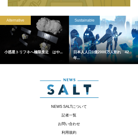
Alternative
Sustainable
小惑星トリフネへ極限接近 はや...
日本人人口1億2000万人割れ 42
年...
NEWS SALTについて
記者一覧
お問い合わせ
利用規約