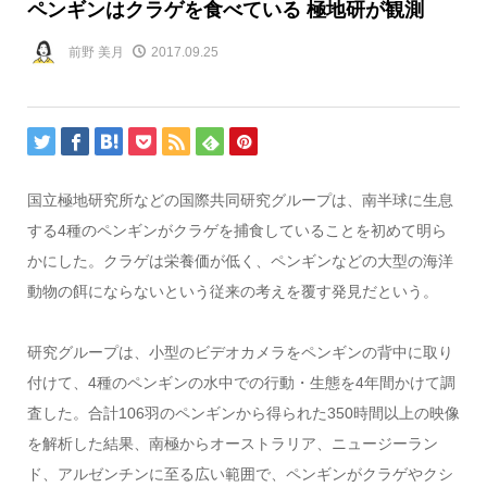
ペンギンはクラゲを食べている 極地研が観測
前野 美月
2017.09.25
国立極地研究所などの国際共同研究グループは、南半球に生息
する4種のペンギンがクラゲを捕食していることを初めて明ら
かにした。クラゲは栄養価が低く、ペンギンなどの大型の海洋
動物の餌にならないという従来の考えを覆す発見だという。
研究グループは、小型のビデオカメラをペンギンの背中に取り
付けて、4種のペンギンの水中での行動・生態を4年間かけて調
査した。合計106羽のペンギンから得られた350時間以上の映像
を解析した結果、南極からオーストラリア、ニュージーラン
ド、アルゼンチンに至る広い範囲で、ペンギンがクラゲやクシ