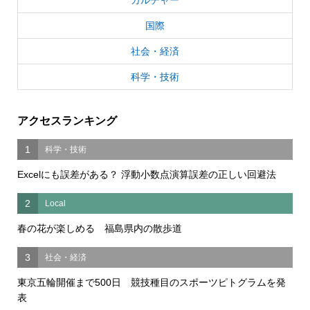
国際
社会・経済
科学・技術
アクセスランキング
1
科学・技術
Excelにも誤差がある？ 浮動小数点演算誤差の正しい回避法
2
Local
春の花が楽しめる 福島県内の散歩道
3
社会・経済
東京五輪開催まで500日 競技種目のスポーツピトグラムを発
表