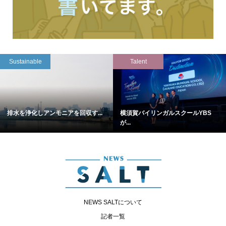
Sustainable
Talent
排水を浄化しアンモニアを回収す...
横須賀バイリンガルスクールYBS
が...
NEWS SALTについて
記者一覧