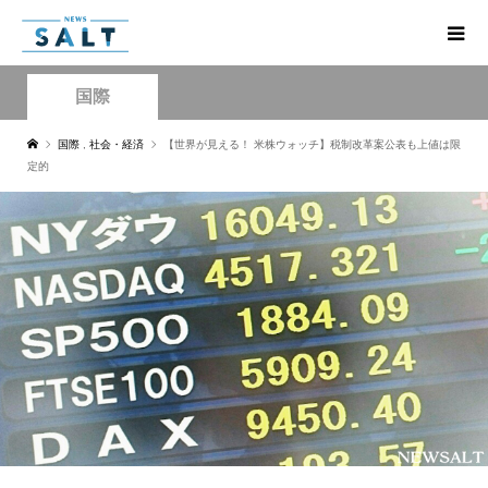
国際
国際
,
社会・経済
【世界が見える！ 米株ウォッチ】税制改革案公表も上値は限
定的