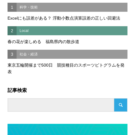
1
科学・技術
Excelにも誤差がある？ 浮動小数点演算誤差の正しい回避法
2
Local
春の花が楽しめる 福島県内の散歩道
3
社会・経済
東京五輪開催まで500日 競技種目のスポーツピトグラムを発
表
記事検索