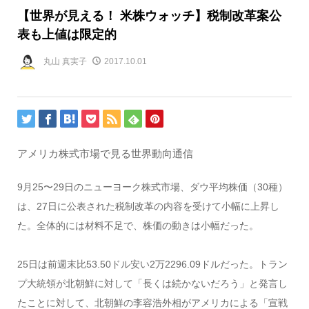
【世界が見える！ 米株ウォッチ】税制改革案公
表も上値は限定的
丸山 真実子
2017.10.01
アメリカ株式市場で見る世界動向通信
9月25〜29日のニューヨーク株式市場、ダウ平均株価（30種）
は、27日に公表された税制改革の内容を受けて小幅に上昇し
た。全体的には材料不足で、株価の動きは小幅だった。
25日は前週末比53.50ドル安い2万2296.09ドルだった。トラン
プ大統領が北朝鮮に対して「長くは続かないだろう」と発言し
たことに対して、北朝鮮の李容浩外相がアメリカによる「宣戦