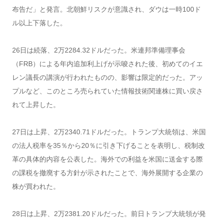
布告だ」と発言。北朝鮮リスクが意識され、ダウは一時100ド
ル以上下落した。
26日は続落、2万2284.32ドルだった。米連邦準備理事会
（FRB）による年内追加利上げが示唆された後、初めてのイエ
レン議長の講演が行われたものの、影響は限定的だった。アッ
プルなど、このところ売られていた情報技術関連株に買い戻さ
れて上昇した。
27日は上昇、2万2340.71ドルだった。トランプ大統領は、米国
の法人税率を35％から20％に引き下げることを表明し、税制改
革の具体的内容を公表した。海外での利益を米国に送金する際
の課税を撤廃する方針が示されたことで、海外展開する企業の
株が買われた。
28日は上昇、2万2381.20ドルだった。前日トランプ大統領が発