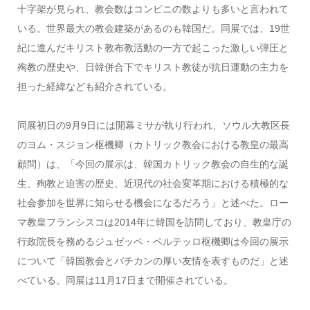
十字架が見られ、教会数はコンビニの数よりも多いと言われて
いる。世界最大の教会建築があるのも韓国だ。同展では、19世
紀に進んだキリスト教布教活動の一方で起こった激しい弾圧と
殉教の歴史や、日韓併合下でキリスト教徒が抗日運動の主力を
担った経緯なども紹介されている。
同展初日の9月9日には開幕ミサが執り行われ、ソウル大教区長
のヨム・スジョン枢機卿（カトリック教会における教皇の最高
顧問）は、「今回の展示は、韓国カトリック教会の自生的な誕
生、殉教と迫害の歴史、近現代の社会変革期における積極的な
社会参加を世界に知らせる機会になるだろう」と述べた。ロー
マ教皇フランシスコは2014年に韓国を訪問しており、教皇庁の
行政院長を務めるジュゼッペ・ペルテッロ枢機卿は今回の展示
について「韓国教会とバチカンの厚い友情を表すものだ」と述
べている。同展は11月17日まで開催されている。