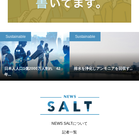
Sustainable
Sustainable
日本人人口1億2000万人割れ 42
排水を浄化しアンモニアを回収す...
年...
NEWS SALTについて
記者一覧