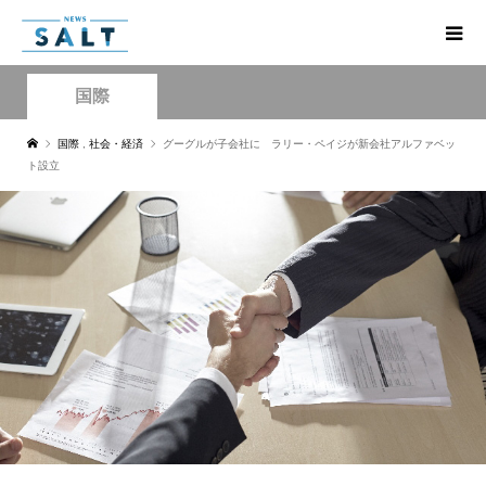
国際
国際
,
社会・経済
グーグルが子会社に ラリー・ペイジが新会社アルファベッ
ト設立