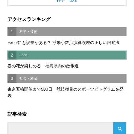
科学・技術
アクセスランキング
1
科学・技術
Excelにも誤差がある？ 浮動小数点演算誤差の正しい回避法
2
Local
春の花が楽しめる 福島県内の散歩道
3
社会・経済
東京五輪開催まで500日 競技種目のスポーツピトグラムを発
表
記事検索