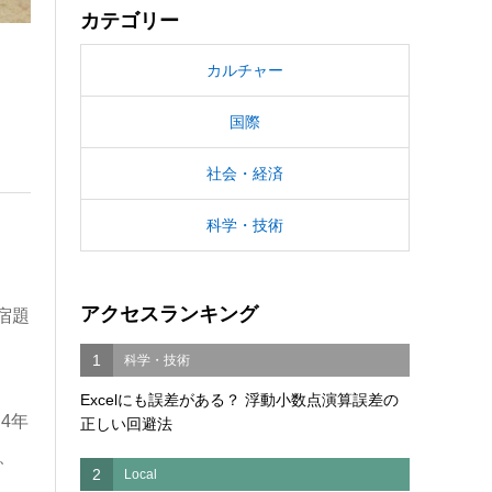
カテゴリー
カルチャー
国際
社会・経済
科学・技術
アクセスランキング
宿題
1
科学・技術
Excelにも誤差がある？ 浮動小数点演算誤差の
4年
正しい回避法
、
2
Local