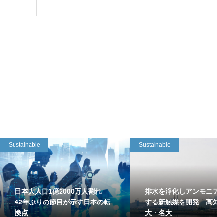
Sustainable
Sustainable
日本人人口1億2000万人割れ
排水を浄化しアンモニ
42年ぶりの節目が示す日本の転
する新触媒を開発 高
換点
大・名大