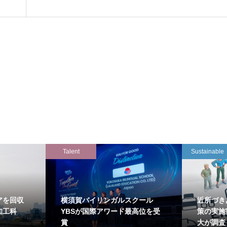
Talent
Sustainable
アを回収
横須賀バイリンガルスクール
近所づき
知工科
YBSが国際アワード最高位を受
策の実施
賞
大が調査