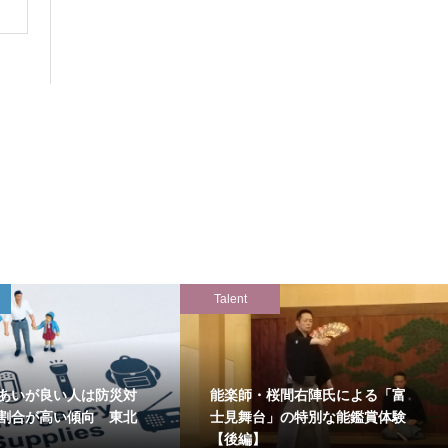
Talent
あいが良い人は防災対
能楽師・桜間右陣氏による「富
割合が高い傾向 東北
士見舞台」の特別な能鑑賞体験
【後編】