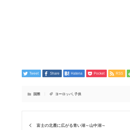
Tweet
Share
Hatena
Pocket
RSS
国際
ヨーロッパ
,
子供
富士の北麓に広がる青い湖～山中湖～