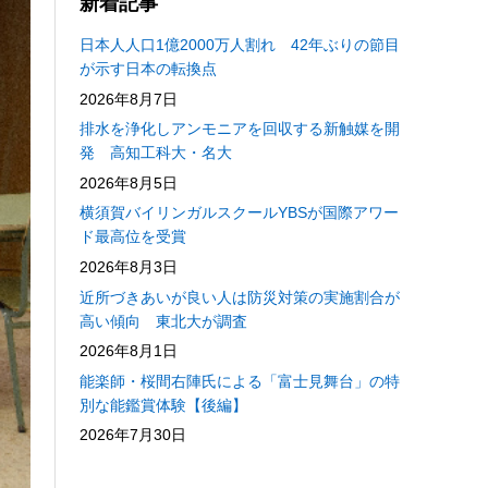
新着記事
日本人人口1億2000万人割れ 42年ぶりの節目
が示す日本の転換点
2026年8月7日
排水を浄化しアンモニアを回収する新触媒を開
発 高知工科大・名大
2026年8月5日
横須賀バイリンガルスクールYBSが国際アワー
ド最高位を受賞
2026年8月3日
近所づきあいが良い人は防災対策の実施割合が
高い傾向 東北大が調査
2026年8月1日
能楽師・桜間右陣氏による「富士見舞台」の特
別な能鑑賞体験【後編】
2026年7月30日