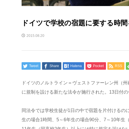
ドイツで学校の宿題に要する時間
2015.08.20
Tweet
Share
Hatena
Pocket
RSS
ドイツのノルトライン＝ヴェストファーレン州（州
に規制を設ける新たな法令が施行された。13日付
同法令では学校生徒が1日の中で宿題を片付けるのに
生の場合1時間、5～6年生の場合90分、7～10年
11年生（同高校2年生）以上には特に規定を設けな