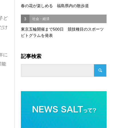
春の花が楽しめる 福島県内の散歩道
子ど
3
社会・経済
だけ
東京五輪開催まで500日 競技種目のスポーツ
ピトグラムを発表
年に
記事検索
可能