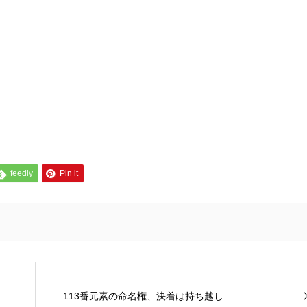
feedly
Pin it
113番元素の命名権、決着は持ち越し