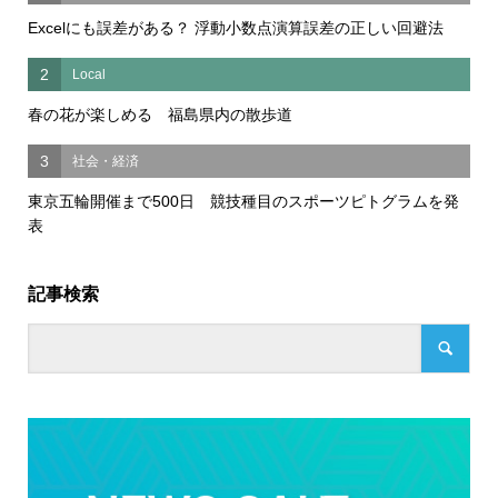
Excelにも誤差がある？ 浮動小数点演算誤差の正しい回避法
2
Local
春の花が楽しめる 福島県内の散歩道
3
社会・経済
東京五輪開催まで500日 競技種目のスポーツピトグラムを発
表
記事検索