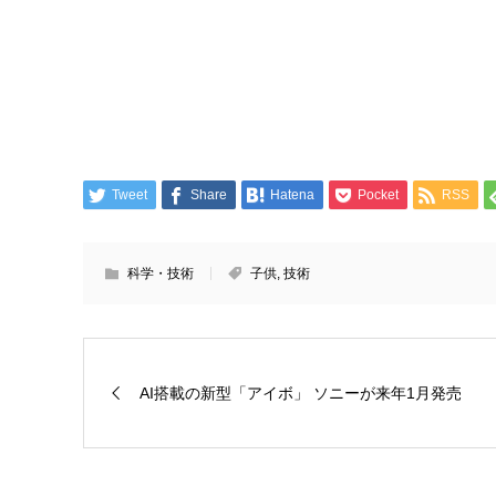
Tweet
Share
Hatena
Pocket
RSS
科学・技術
子供
,
技術
AI搭載の新型「アイボ」 ソニーが来年1月発売