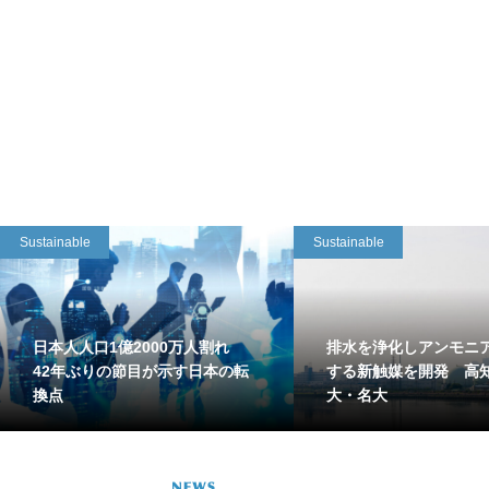
Sustainable
Sustainable
日本人人口1億2000万人割れ
排水を浄化しアンモニ
42年ぶりの節目が示す日本の転
する新触媒を開発 高
換点
大・名大