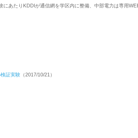
にあたりKDDIが通信網を学区内に整備、中部電力は専用WE
の検証実験
（2017/10/21）