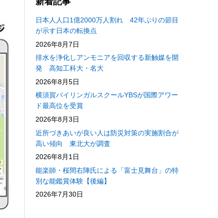
新着記事
日本人人口1億2000万人割れ 42年ぶりの節目
が示す日本の転換点
2026年8月7日
排水を浄化しアンモニアを回収する新触媒を開
発 高知工科大・名大
2026年8月5日
横須賀バイリンガルスクールYBSが国際アワー
ド最高位を受賞
2026年8月3日
近所づきあいが良い人は防災対策の実施割合が
高い傾向 東北大が調査
2026年8月1日
能楽師・桜間右陣氏による「富士見舞台」の特
別な能鑑賞体験【後編】
2026年7月30日