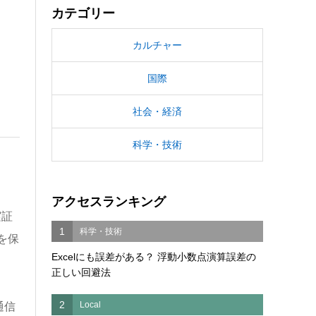
カテゴリー
カルチャー
国際
社会・経済
科学・技術
アクセスランキング
実証
1
科学・技術
を保
Excelにも誤差がある？ 浮動小数点演算誤差の
正しい回避法
2
Local
通信