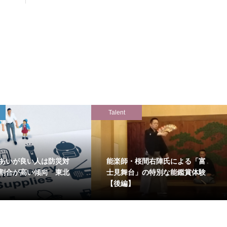
Talent
あいが良い人は防災対
能楽師・桜間右陣氏による「富
割合が高い傾向 東北
士見舞台」の特別な能鑑賞体験
【後編】