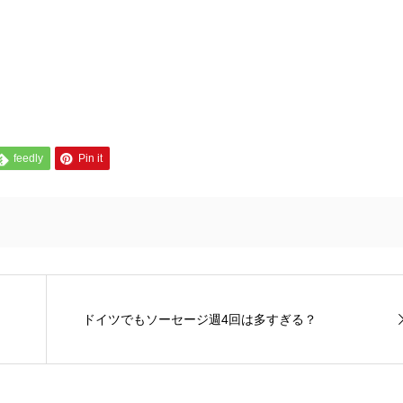
feedly
Pin it
ドイツでもソーセージ週4回は多すぎる？