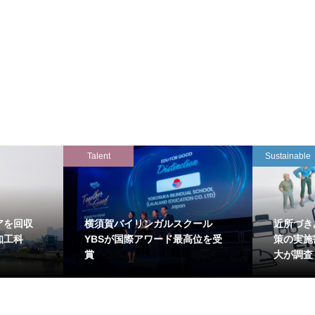
Talent
Sustainable
アを回収
横須賀バイリンガルスクール
近所づき
知工科
YBSが国際アワード最高位を受
策の実施
賞
大が調査