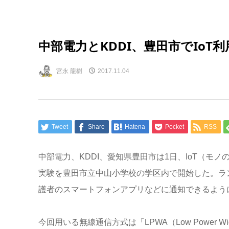
中部電力とKDDI、豊田市でIo
宮永 龍樹
2017.11.04
Tweet
Share
Hatena
Pocket
RSS
中部電力、KDDI、愛知県豊田市は1日、IoT（
実験を豊田市立中山小学校の学区内で開始した。ラ
護者のスマートフォンアプリなどに通知できるよう
今回用いる無線通信方式は「LPWA（Low Power