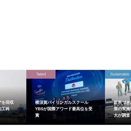
Talent
Sustainable
アを回収
横須賀バイリンガルスクール
近所づき
知工科
YBSが国際アワード最高位を受
策の実施
賞
大が調査