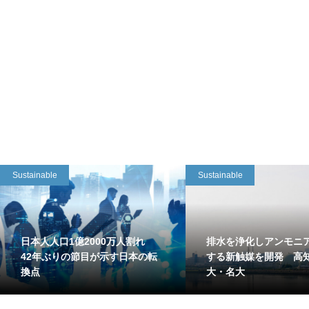
Sustainable
Sustainable
日本人人口1億2000万人割れ
排水を浄化しアンモニ
42年ぶりの節目が示す日本の転
する新触媒を開発 高
換点
大・名大