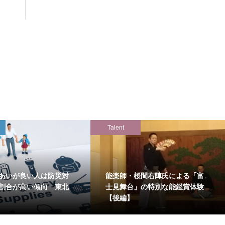
Talent
あいが良い人は防災対
能楽師・桜間右陣氏による「富
割合が高い傾向 東北
士見舞台」の特別な能鑑賞体験
【後編】