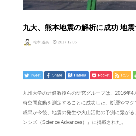
九大、熊本地震の解析に成功 地震
松本 道央
2017.12.05
Tweet
Share
Hatena
Pocket
RSS
九州大学の辻健教授らの研究グループは、2016年
時空間変動を測定することに成功した。断層やマグ
成果が今後、地震の発生や火山活動の予測に繋がるこ
ンシズ（Science Advances）』に掲載された。