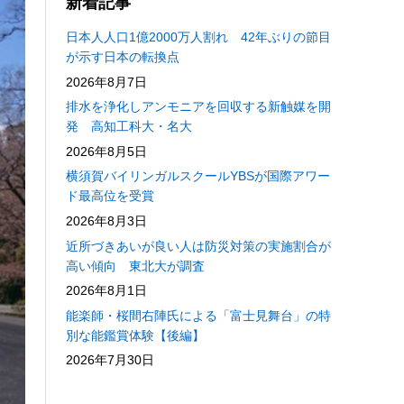
新着記事
日本人人口1億2000万人割れ 42年ぶりの節目
が示す日本の転換点
2026年8月7日
排水を浄化しアンモニアを回収する新触媒を開
発 高知工科大・名大
2026年8月5日
横須賀バイリンガルスクールYBSが国際アワー
ド最高位を受賞
2026年8月3日
近所づきあいが良い人は防災対策の実施割合が
高い傾向 東北大が調査
2026年8月1日
能楽師・桜間右陣氏による「富士見舞台」の特
別な能鑑賞体験【後編】
2026年7月30日