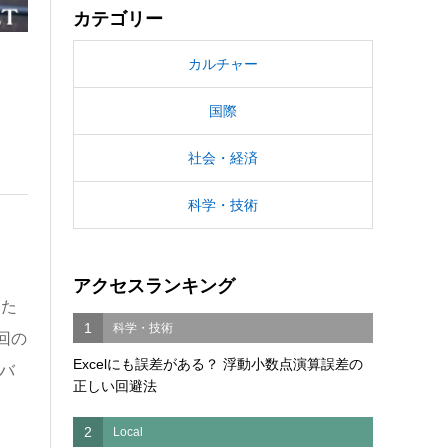
カテゴリー
カルチャー
国際
社会・経済
科学・技術
アクセスランキング
じた
1
科学・技術
回の
Excelにも誤差がある？ 浮動小数点演算誤差の
バ
正しい回避法
2
Local