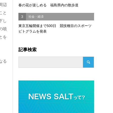
周辺
春の花が楽しめる 福島県内の散歩道
こと
3
社会・経済
下し
東京五輪開催まで500日 競技種目のスポーツ
の噴
ピトグラムを発表
とを
記事検索
なる