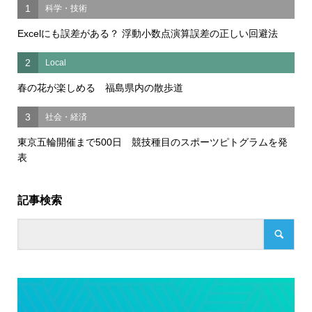
1
科学・技術
Excelにも誤差がある？ 浮動小数点演算誤差の正しい回避法
2
Local
春の花が楽しめる 福島県内の散歩道
3
社会・経済
東京五輪開催まで500日 競技種目のスポーツピトグラムを発
表
記事検索