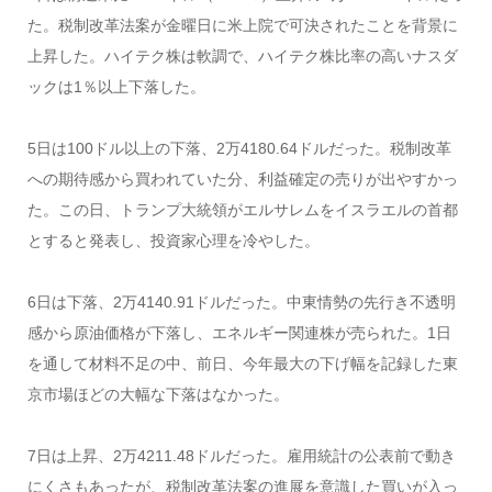
た。税制改革法案が金曜日に米上院で可決されたことを背景に
上昇した。ハイテク株は軟調で、ハイテク株比率の高いナスダ
ックは1％以上下落した。
5日は100ドル以上の下落、2万4180.64ドルだった。税制改革
への期待感から買われていた分、利益確定の売りが出やすかっ
た。この日、トランプ大統領がエルサレムをイスラエルの首都
とすると発表し、投資家心理を冷やした。
6日は下落、2万4140.91ドルだった。中東情勢の先行き不透明
感から原油価格が下落し、エネルギー関連株が売られた。1日
を通して材料不足の中、前日、今年最大の下げ幅を記録した東
京市場ほどの大幅な下落はなかった。
7日は上昇、2万4211.48ドルだった。雇用統計の公表前で動き
にくさもあったが、税制改革法案の進展を意識した買いが入っ