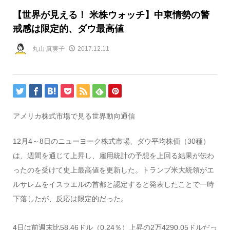
【世界が見える！ 米株ウォッチ】中東情勢の警
戒感は限定的、ダウ最高値
丸山 真実子
2017.12.11
アメリカ株式市場で見る世界動向通信
12月4～8日のニューヨーク株式市場、ダウ平均株価（30種）
は、週間を通じて上昇し、雇用統計の予想を上回る結果が伝わ
ったのを受けて史上最高値を更新した。トランプ米大統領がエ
ルサレムをイスラエルの首都と認定すると発表したことで一時
下落したが、反応は限定的だった。
4日は前週末比58.46ドル（0.24％）上昇の2万4290.05ドルだっ