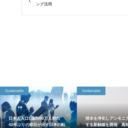
ング活用
Sustainable
Sustainable
日本人人口1億2000万人割れ
排水を浄化しアンモニ
42年ぶりの節目が示す日本の転
する新触媒を開発 高