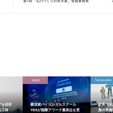
第7回「ものづくり日本大賞」受賞者発表
Talent
Sustainable
アを回収
横須賀バイリンガルスクール
近所づき
知工科
YBSが国際アワード最高位を受
策の実施