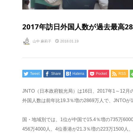
2017年訪日外国人数が過去最高2
山中 麻莉子
2018.01.19
Tweet
Share
Hatena
Pocket
RSS
JNTO（日本政府観光局）は16日、2017年1～
外国人数は前年比19.3％増の2869万人で、JNT
国・地域別では、1位が中国で15.4％増の735万600
456万4000人、4位香港が21.3％増の223万1500