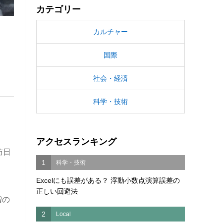
カテゴリー
カルチャー
国際
社会・経済
科学・技術
アクセスランキング
訪日
1
科学・技術
Excelにも誤差がある？ 浮動小数点演算誤差の
正しい回避法
増の
2
Local