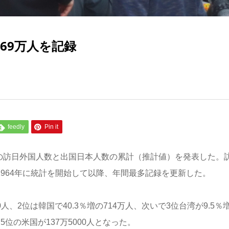
869万人を記録
feedly
Pin it
12月の訪日外国人数と出国日本人数の累計（推計値）を発表した。
Oが1964年に統計を開始して以降、年間最多記録を更新した。
0人、2位は韓国で40.3％増の714万人、次いで3位台湾が9.5％
人、5位の米国が137万5000人となった。