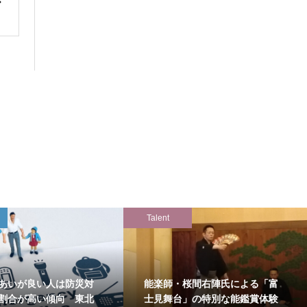
Talent
あいが良い人は防災対
能楽師・桜間右陣氏による「富
割合が高い傾向 東北
士見舞台」の特別な能鑑賞体験