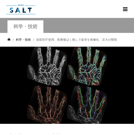
科学・技術
科学・技術
造影剤不使用、医療被ばく無しで血管を画像化 京大が開発