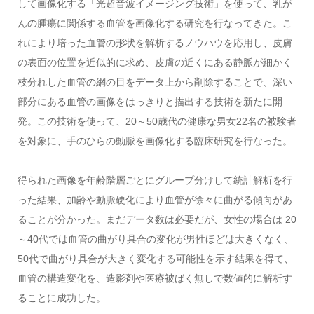
して画像化する「光超音波イメージング技術」を使って、乳が
んの腫瘍に関係する血管を画像化する研究を行なってきた。こ
れにより培った血管の形状を解析するノウハウを応用し、皮膚
の表面の位置を近似的に求め、皮膚の近くにある静脈が細かく
枝分れした血管の網の目をデータ上から削除することで、深い
部分にある血管の画像をはっきりと描出する技術を新たに開
発。この技術を使って、20～50歳代の健康な男女22名の被験者
を対象に、手のひらの動脈を画像化する臨床研究を行なった。
得られた画像を年齢階層ごとにグループ分けして統計解析を行
った結果、加齢や動脈硬化により血管が徐々に曲がる傾向があ
ることが分かった。まだデータ数は必要だが、女性の場合は 20
～40代では血管の曲がり具合の変化が男性ほどは大きくなく、
50代で曲がり具合が大きく変化する可能性を示す結果を得て、
血管の構造変化を、造影剤や医療被ばく無しで数値的に解析す
ることに成功した。