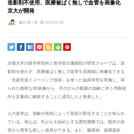
造影剤不使用、医療被ばく無しで血管を画像化
京大が開発
藤白 菜々美
2018.02.08
京都大学の医学研究科と医学部付属病院の研究グループは、造
影剤を使わず、医療被ばく無しで血管を高精細に画像化できる
「光超音波イメージング技術」を使った臨床研究を実施し、得
られた精密な3D画像から、手のひらの動脈の加齢に伴う湾曲傾
向を定量的に解析することに成功したと発表した。
人の血管は、加齢や病気によって形状が変化することが知られ
ている。例えば、乳がんを始めとする悪性腫瘍では、既存の血
管から異常な新しい血管ができる。また、糖尿病、循環器疾