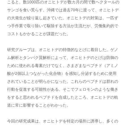
こると、数1000匹のオニヒトデが数カ月の間で数ヘクタールの
サンゴを食い荒らす。沖縄では過去70年に渡って、オニヒトデ
の大発生が繰り返し起きていた。オニヒトデの対策は、一匹ず
つ手作業で取り除いて駆除する方法が主流だが、労働集約的で
コストもかかることが課題だった。
研究グループは、オニヒトデの特徴的なとげに着目した。ゲノ
ム解析とタンパク質解析によって、オニヒトデのとげは防御の
ために使われる毒素だけでなく、さまざまなペプチド（アミノ
酸が2個以上つながった化合物）を感知し分泌するために使用
されていることが明らかになった。これらのペプチドは群れの
行動を促進する可能性がある。そこでフェロモンのような働き
をすると思われるペプチドを合成したところ、オニヒトデの軌
道に常に影響することがわかった。
今回の研究成果は、オニヒトデを特定の場所に誘導し、多くの