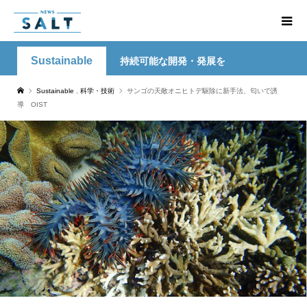
Sustainable
持続可能な開発・発展を
Sustainable
,
科学・技術
サンゴの天敵オニヒトデ駆除に新手法、匂いで誘
導 OIST