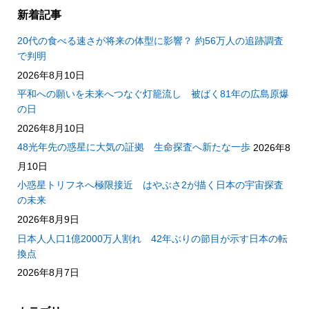
新着記事
20代の食べる速さが将来の体型に影響？ 約56万人の追跡調査
で判明
2026年8月10日
平和への願いを未来へつなぐ灯籠流し 被ばく81年の広島原爆
の日
2026年8月10日
48光年先の惑星に大気の証拠 生命探査へ新たな一歩
2026年8
月10日
小惑星トリフネへ極限接近 はやぶさ2が描く日本の宇宙探査
の未来
2026年8月9日
日本人人口1億2000万人割れ 42年ぶりの節目が示す日本の転
換点
2026年8月7日