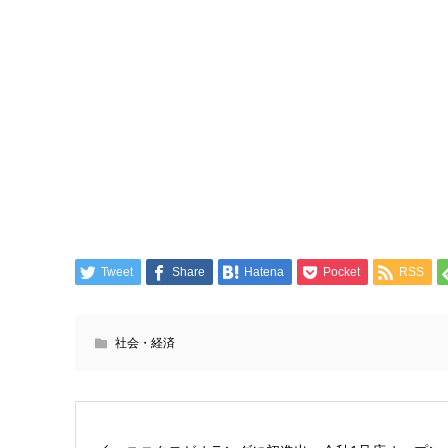
Tweet
Share
Hatena
Pocket
RSS
社会・経済