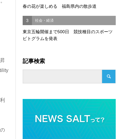
た。
春の花が楽しめる 福島県内の散歩道
3
社会・経済
東京五輪開催まで500日 競技種目のスポーツ
ピトグラムを発表
記事検索
上昇
ty
債利
日の