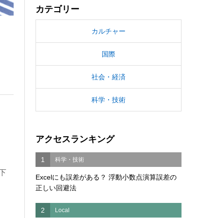
カテゴリー
カルチャー
国際
社会・経済
科学・技術
アクセスランキング
1
科学・技術
下
Excelにも誤差がある？ 浮動小数点演算誤差の
正しい回避法
2
Local