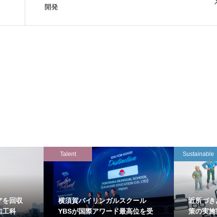
開発
Talent
Sustainable
アを回収
横須賀バイリンガルスクール
近所づき
知工科
YBSが国際アワード最高位を受
策の実施