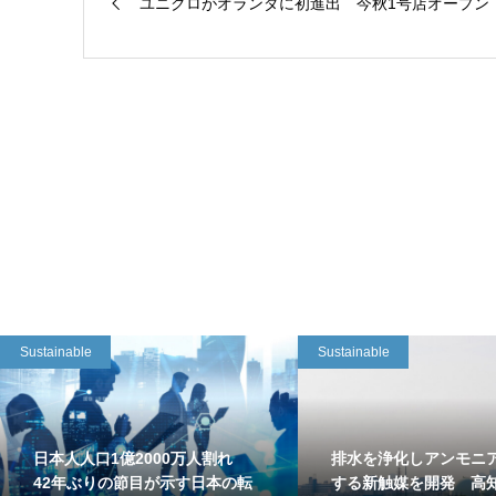
ユニクロがオランダに初進出 今秋1号店オープン
Sustainable
Sustainable
日本人人口1億2000万人割れ
排水を浄化しアンモニ
42年ぶりの節目が示す日本の転
する新触媒を開発 高