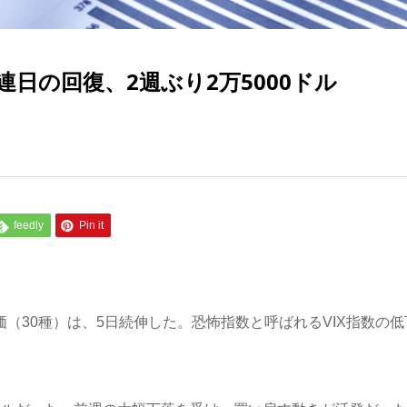
日の回復、2週ぶり2万5000ドル
feedly
Pin it
価（30種）は、5日続伸した。恐怖指数と呼ばれるVIX指数の低