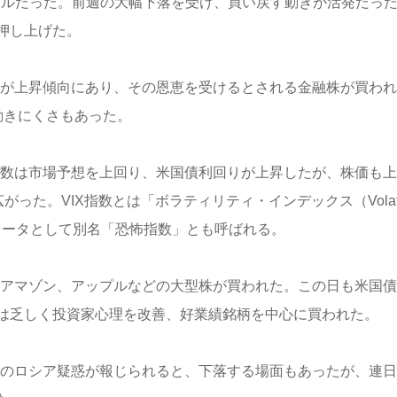
1.27ドルだった。前週の大幅下落を受け、買い戻す動きが活発だっ
押し上げた。
利回りが上昇傾向にあり、その恩恵を受けるとされる金融株が買われ
動きにくさもあった。
物価指数は市場予想を上回り、米国債利回りが上昇したが、株価も
た。VIX指数とは「ボラティリティ・インデックス（Volatili
ラメータとして別名「恐怖指数」とも呼ばれる。
ングやアマゾン、アップルなどの大型株が買われた。この日も米国
は乏しく投資家心理を改善、好業績銘柄を中心に買われた。
。米国のロシア疑惑が報じられると、下落する場面もあったが、連