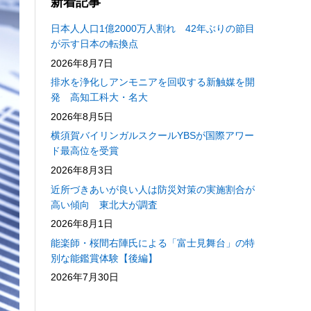
新着記事
日本人人口1億2000万人割れ 42年ぶりの節目
が示す日本の転換点
2026年8月7日
排水を浄化しアンモニアを回収する新触媒を開
発 高知工科大・名大
2026年8月5日
横須賀バイリンガルスクールYBSが国際アワー
ド最高位を受賞
2026年8月3日
近所づきあいが良い人は防災対策の実施割合が
高い傾向 東北大が調査
2026年8月1日
能楽師・桜間右陣氏による「富士見舞台」の特
別な能鑑賞体験【後編】
2026年7月30日