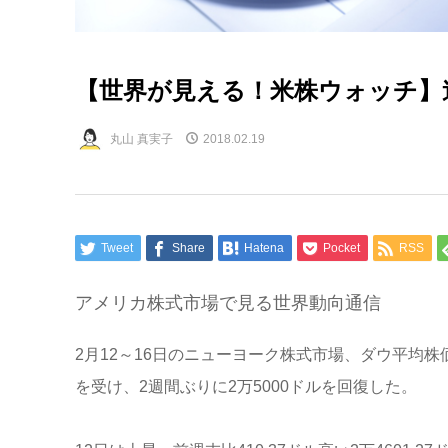
【世界が見える！米株ウォッチ】連
丸山 真実子
2018.02.19
Tweet
Share
Hatena
Pocket
RSS
アメリカ株式市場で見る世界動向通信
2月12～16日のニューヨーク株式市場、ダウ平均株
を受け、2週間ぶりに2万5000ドルを回復した。