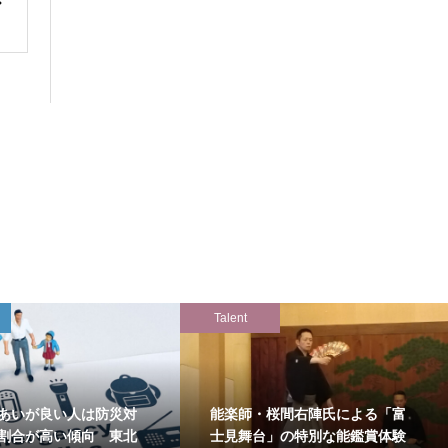
Talent
あいが良い人は防災対
能楽師・桜間右陣氏による「富
割合が高い傾向 東北
士見舞台」の特別な能鑑賞体験