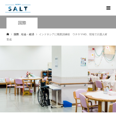
国際
国際
,
社会・経済
インドネシアに職業訓練校 ウチヤマHD、現地で介護人材
育成