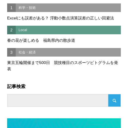
1
科学・技術
Excelにも誤差がある？ 浮動小数点演算誤差の正しい回避法
2
Local
春の花が楽しめる 福島県内の散歩道
3
社会・経済
東京五輪開催まで500日 競技種目のスポーツピトグラムを発
表
記事検索