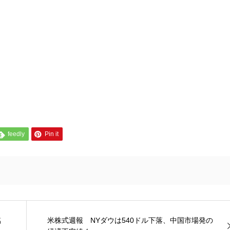
feedly
Pin it
臨
米株式週報 NYダウは540ドル下落、中国市場発の