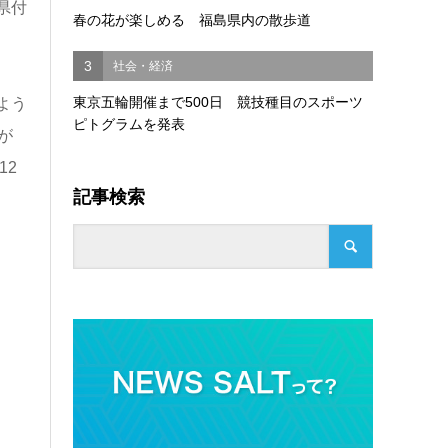
県付
春の花が楽しめる 福島県内の散歩道
3
社会・経済
東京五輪開催まで500日 競技種目のスポーツ
よう
ピトグラムを発表
が
12
記事検索