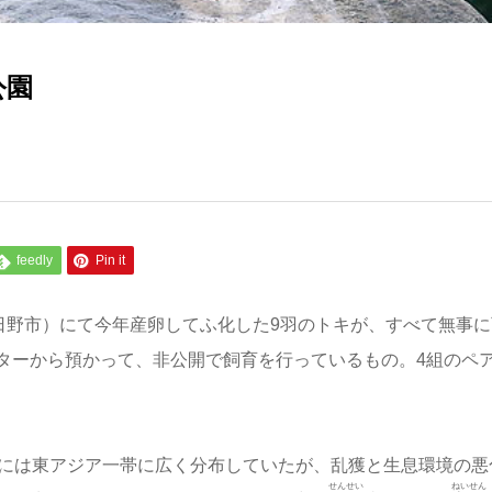
公園
feedly
Pin it
日野市）にて今年産卵してふ化した9羽のトキが、すべて無事に
ターから預かって、非公開で飼育を行っているもの。4組のペ
頭には東アジア一帯に広く分布していたが、乱獲と生息環境の悪
せんせい
ねいせん