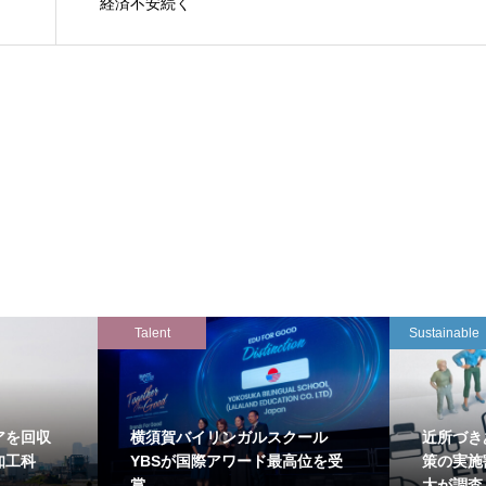
経済不安続く
Talent
Sustainable
アを回収
横須賀バイリンガルスクール
近所づき
知工科
YBSが国際アワード最高位を受
策の実施
賞
大が調査