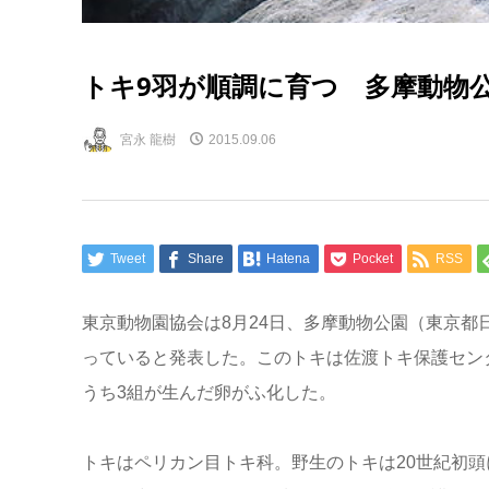
トキ9羽が順調に育つ 多摩動物
宮永 龍樹
2015.09.06
Tweet
Share
Hatena
Pocket
RSS
東京動物園協会は8月24日、多摩動物公園（東京都
っていると発表した。このトキは佐渡トキ保護セン
うち3組が生んだ卵がふ化した。
トキはペリカン目トキ科。野生のトキは20世紀初