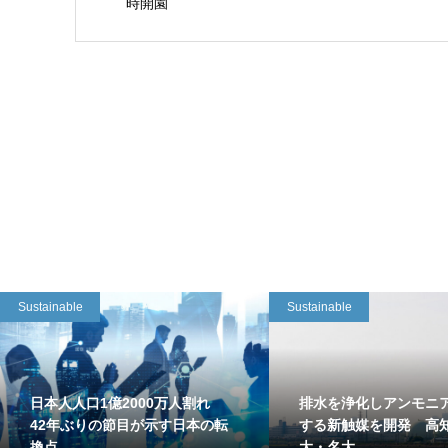
時開園
Sustainable
Sustainable
日本人人口1億2000万人割れ
排水を浄化しアンモニ
42年ぶりの節目が示す日本の転
する新触媒を開発 高
換点
大・名大