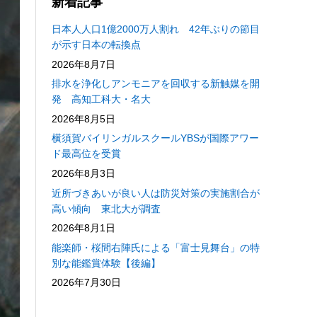
新着記事
日本人人口1億2000万人割れ 42年ぶりの節目
が示す日本の転換点
2026年8月7日
排水を浄化しアンモニアを回収する新触媒を開
発 高知工科大・名大
2026年8月5日
横須賀バイリンガルスクールYBSが国際アワー
ド最高位を受賞
2026年8月3日
近所づきあいが良い人は防災対策の実施割合が
高い傾向 東北大が調査
2026年8月1日
能楽師・桜間右陣氏による「富士見舞台」の特
別な能鑑賞体験【後編】
2026年7月30日