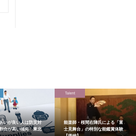
Talent
あいが良い人は防災対
能楽師・桜間右陣氏による「富
割合が高い傾向 東北
士見舞台」の特別な能鑑賞体験
【後編】