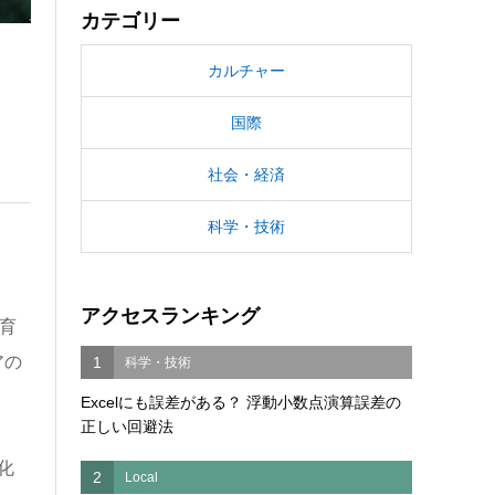
カテゴリー
カルチャー
国際
社会・経済
科学・技術
アクセスランキング
育
アの
1
科学・技術
Excelにも誤差がある？ 浮動小数点演算誤差の
正しい回避法
化
2
Local