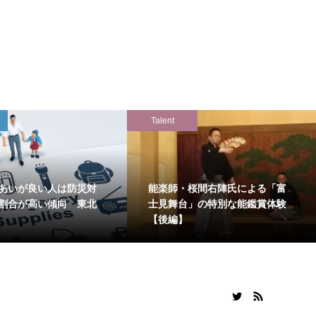
Talent
あいが良い人は防災対
能楽師・桜間右陣氏による「富
割合が高い傾向 東北
士見舞台」の特別な能鑑賞体験
【後編】