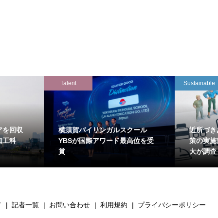
Talent
Sustainable
アを回収
横須賀バイリンガルスクール
近所づき
知工科
YBSが国際アワード最高位を受
策の実施
賞
大が調査
て
記者一覧
お問い合わせ
利用規約
プライバシーポリシー