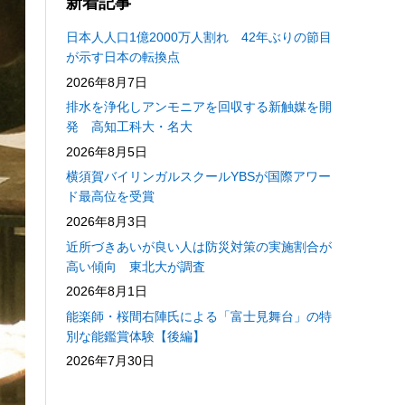
新着記事
日本人人口1億2000万人割れ 42年ぶりの節目
が示す日本の転換点
2026年8月7日
排水を浄化しアンモニアを回収する新触媒を開
発 高知工科大・名大
2026年8月5日
横須賀バイリンガルスクールYBSが国際アワー
ド最高位を受賞
2026年8月3日
近所づきあいが良い人は防災対策の実施割合が
高い傾向 東北大が調査
2026年8月1日
能楽師・桜間右陣氏による「富士見舞台」の特
別な能鑑賞体験【後編】
2026年7月30日