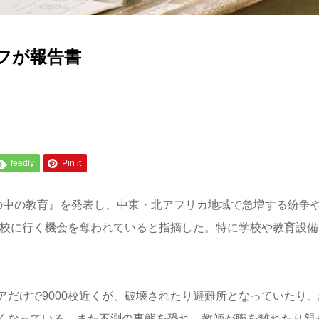
フが報告書
feedly
Pin it
の中の教育』を発表し、中東・北アフリカ地域で急増する紛争
学校に行く機会を奪われていると指摘した。特に学校や教育設備
。
だけで9000校近くが、破壊されたり避難所となっていたり、
くなっている。また不測の事態を恐れ、教師が職を離れたり親