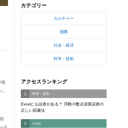
カテゴリー
カルチャー
国際
社会・経済
科学・技術
アクセスランキング
や政
へ
1
科学・技術
Excelにも誤差がある？ 浮動小数点演算誤差の
正しい回避法
紛
2
Local
が子