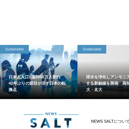
Sustainable
Sustainable
日本人人口1億2000万人割れ
排水を浄化しアンモニ
42年ぶりの節目が示す日本の転
する新触媒を開発 高
換点
大・名大
NEWS SALTについ