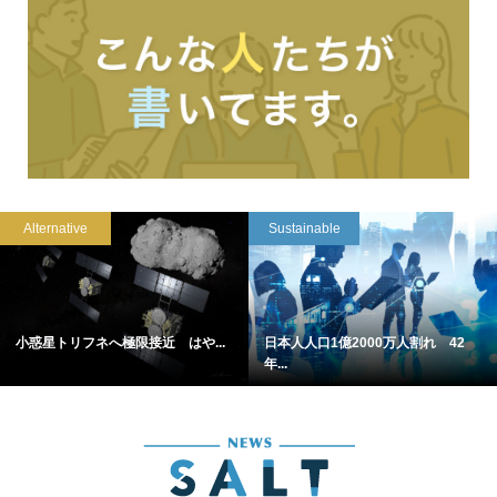
Alternative
Sustainable
小惑星トリフネへ極限接近 はや...
日本人人口1億2000万人割れ 42
年...