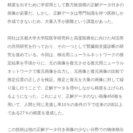
精度を出すために学習用として数万枚規模の正解データ付きの
画像が必要だ。しかし、正解データは専門知識を持つ医師しか
作成できないため、大量入手が困難という課題があった。
同社は京都大学大学院医学研究科と高度医療化に向けたAI活用
の共同研究を行っており、その一つとして腎臓病支援診断の研
究を進めている。今回は、検出用ニューラルネットワークの推
定結果を手掛かりに、元の画像を復元させる復元用ニューラル
ネットワークで復元画像を出力し、元画像と復元画像の比較で
推定位置の正しさを検証。推定と復元を大量の画像に対して繰
り返し行うことで、正解データを増やしながら精度を上げられ
るようになった。これにより、正解データのない画像450枚を
用いて、人間と同じ見逃し率10％の条件の下で従来の2倍以上
である27％の精度を達成した。
この技術は他の正解データ付き画像の少ない分野での物体検出