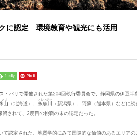
クに認定 環境教育や観光にも活用
feedly
Pin it
ス・パリで開催された第204回執行委員会で、静岡県の伊豆半
すざん
いといがわ
珠山
（北海道）、
糸魚川
（新潟県）、阿蘇（熊本県）などに続
を保留されて、2度目の挑戦の末の認定だった。
いて認定された、地質学的にみて国際的な価値のあるエリアの