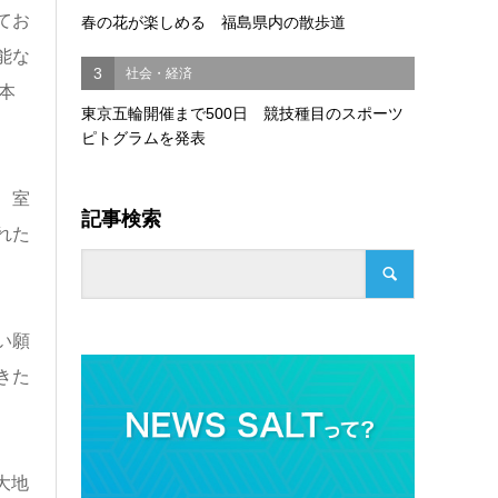
てお
春の花が楽しめる 福島県内の散歩道
能な
3
社会・経済
本
東京五輪開催まで500日 競技種目のスポーツ
ピトグラムを発表
、室
記事検索
れた
い願
きた
大地