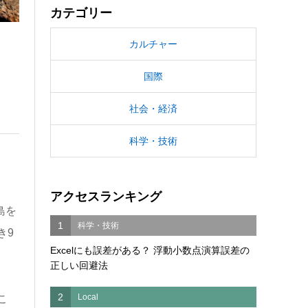
カテゴリー
カルチャー
国際
社会・経済
科学・技術
アクセスランキング
島を
1
科学・技術
き9
Excelにも誤差がある？ 浮動小数点演算誤差の
正しい回避法
2
Local
こ