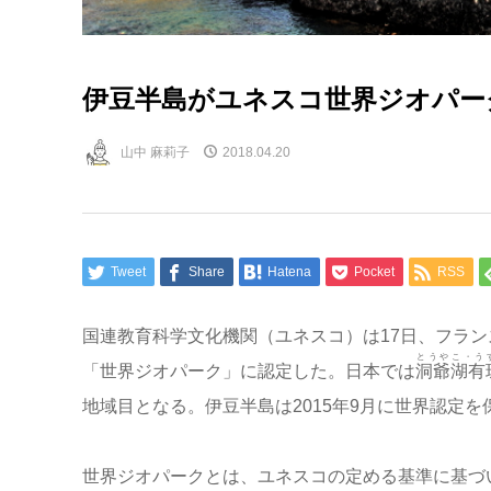
伊豆半島がユネスコ世界ジオパー
山中 麻莉子
2018.04.20
Tweet
Share
Hatena
Pocket
RSS
国連教育科学文化機関（ユネスコ）は17日、フラン
とうやこ・う
「世界ジオパーク」に認定した。日本では
洞爺湖有
地域目となる。伊豆半島は2015年9月に世界認定
世界ジオパークとは、ユネスコの定める基準に基づ