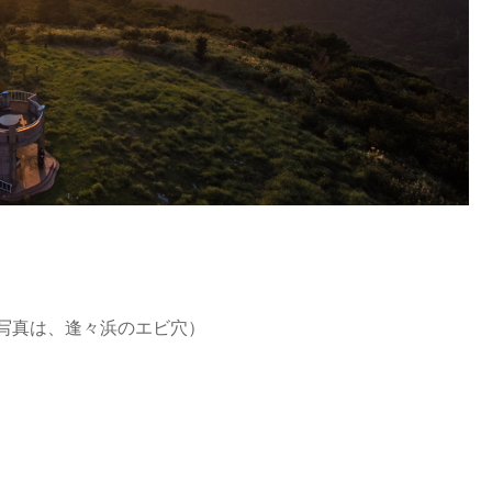
写真は、逢々浜のエビ穴）