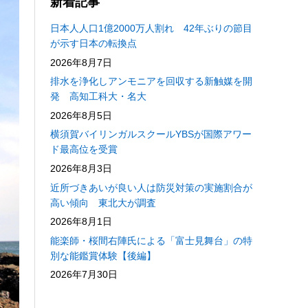
新着記事
日本人人口1億2000万人割れ 42年ぶりの節目
が示す日本の転換点
2026年8月7日
排水を浄化しアンモニアを回収する新触媒を開
発 高知工科大・名大
2026年8月5日
横須賀バイリンガルスクールYBSが国際アワー
ド最高位を受賞
2026年8月3日
近所づきあいが良い人は防災対策の実施割合が
高い傾向 東北大が調査
2026年8月1日
能楽師・桜間右陣氏による「富士見舞台」の特
別な能鑑賞体験【後編】
2026年7月30日