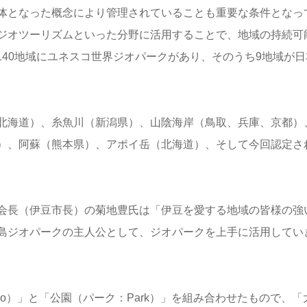
体となった概念により管理されていることも重要な条件となっ
ジオツーリズムといった分野に活用することで、地域の持続可
、140地域にユネスコ世界ジオパークがあり、そのうち9地域が日
北海道）、糸魚川（新潟県）、山陰海岸（鳥取、兵庫、京都）
）、阿蘇（熊本県）、アポイ岳（北海道）、そして今回認定さ
会長（伊豆市長）の菊地豊氏は「伊豆を愛する地域の皆様の強
島ジオパークの主人公として、ジオパークを上手に活用してい
o）」と「公園（パーク：Park）」を組み合わせたもので、「