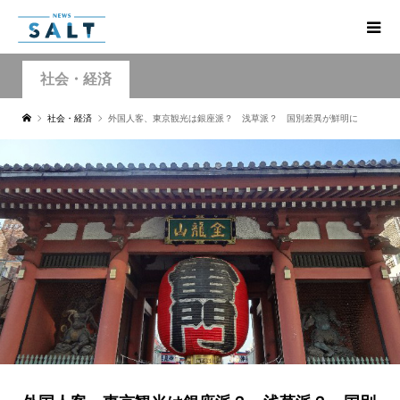
社会・経済
社会・経済
外国人客、東京観光は銀座派？ 浅草派？ 国別差異が鮮明に