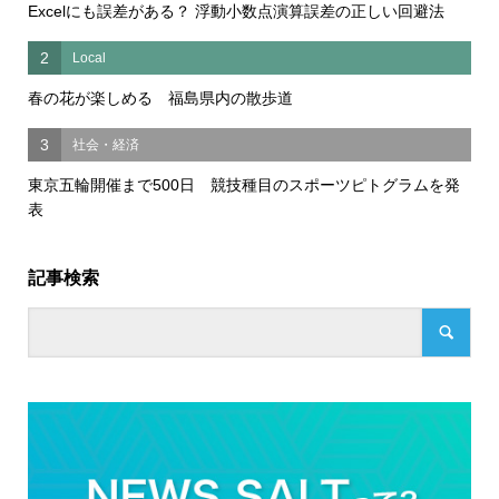
Excelにも誤差がある？ 浮動小数点演算誤差の正しい回避法
2
Local
春の花が楽しめる 福島県内の散歩道
3
社会・経済
東京五輪開催まで500日 競技種目のスポーツピトグラムを発
表
記事検索