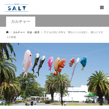
カルチャー
カルチャー
,
社会・経済
子どもの日に今年も「変わりコイのぼり」 新たにマダ
イが登場