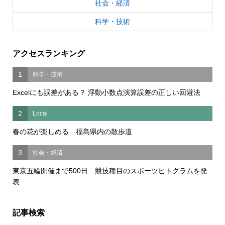
社会・経済
科学・技術
アクセスランキング
1
科学・技術
Excelにも誤差がある？ 浮動小数点演算誤差の正しい回避法
2
Local
春の花が楽しめる 福島県内の散歩道
3
社会・経済
東京五輪開催まで500日 競技種目のスポーツピトグラムを発
表
記事検索