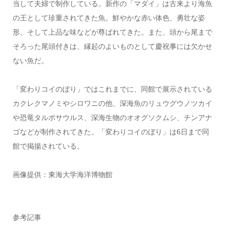
当して夫婦で制作している。新作の「マダイ」は古来より海魚
の王として珍重されてきた魚。鮮やかな赤い体色、勇壮な姿
形、そして上品な味などが尊ばれてきた。また、頭から尾まで
そろった尾頭付きは、縁起のよいものとして慶祝事には欠かせ
ない魚だ。
「変わりコイのぼり」ではこれまでに、同館で展示されている
カクレクマノミやシロワニの他、深海魚のリュウグウノツカイ
や恐竜タルボサウルス、深海生物のオオグソクムシ、チンアナ
ゴなどが制作されてきた。「変わりコイのぼり」は6日まで同
館で掲揚されている。
画像提供：東海大学海洋博物館
参考記事