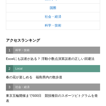
国際
社会・経済
科学・技術
アクセスランキング
1
科学・技術
Excelにも誤差がある？ 浮動小数点演算誤差の正しい回避法
2
Local
春の花が楽しめる 福島県内の散歩道
3
社会・経済
東京五輪開催まで500日 競技種目のスポーツピトグラムを発
表