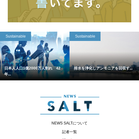
Sustainable
Sustainable
日本人人口1億2000万人割れ 42
排水を浄化しアンモニアを回収す...
年...
NEWS SALTについて
記者一覧