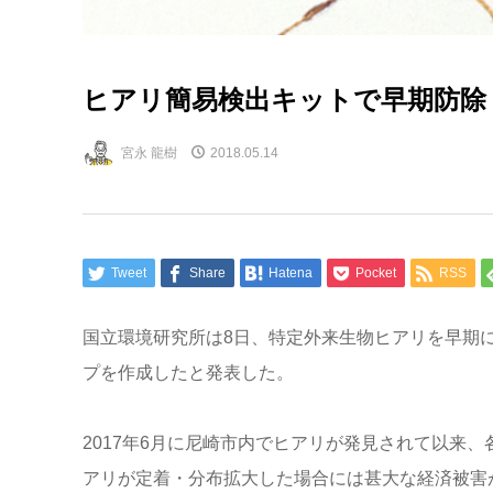
ヒアリ簡易検出キットで早期防除
宮永 龍樹
2018.05.14
Tweet
Share
Hatena
Pocket
RSS
国立環境研究所は8日、特定外来生物ヒアリを早期
プを作成したと発表した。
2017年6月に尼崎市内でヒアリが発見されて以来
アリが定着・分布拡大した場合には甚大な経済被害