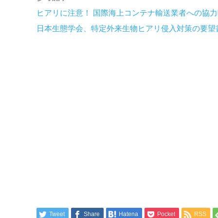
ヒアリに注意！ 国際海上コンテナ輸送業者への協
日本生態学会、特定外来生物ヒアリ侵入対策の要望
Tweet
Share
Hatena
Pocket
RSS