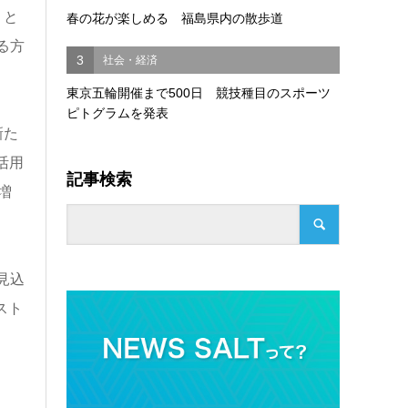
リと
春の花が楽しめる 福島県内の散歩道
る方
3
社会・経済
。
東京五輪開催まで500日 競技種目のスポーツ
ピトグラムを発表
新た
活用
記事検索
増
見込
スト