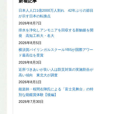
新着記事
日本人人口1億2000万人割れ 42年ぶりの節目
が示す日本の転換点
2026年8月7日
排水を浄化しアンモニアを回収する新触媒を開
発 高知工科大・名大
2026年8月5日
横須賀バイリンガルスクールYBSが国際アワー
ド最高位を受賞
2026年8月3日
近所づきあいが良い人は防災対策の実施割合が
高い傾向 東北大が調査
2026年8月1日
能楽師・桜間右陣氏による「富士見舞台」の特
別な能鑑賞体験【後編】
2026年7月30日