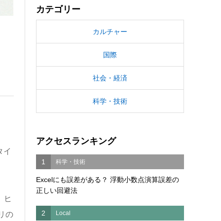
カテゴリー
カルチャー
国際
社会・経済
科学・技術
アクセスランキング
タイ
1
科学・技術
Excelにも誤差がある？ 浮動小数点演算誤差の
正しい回避法
。ヒ
2
Local
リの