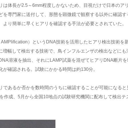
は体長が2.5～6mm程度しかないため、目視だけで日本のア
どを専門家に送付して、形態を顕微鏡で観察する以外に確認す
め、より簡単に早くヒアリを確認する手法が必要とされていた
rmal AMPlification）というDNA技術を活用したヒアリ検出技術を
的に増幅して検出する技術で、鳥インフルエンザの検出などにも
NA溶液を抽出、それにLAMP試薬を混ぜてヒアリDNA断片を
が確認される。試験にかかる時間は約130分。
リであるか否かを数時間のうちに確認することが可能になると
を作成、5月から全国10地点の試験研究機関に配布して検出テ