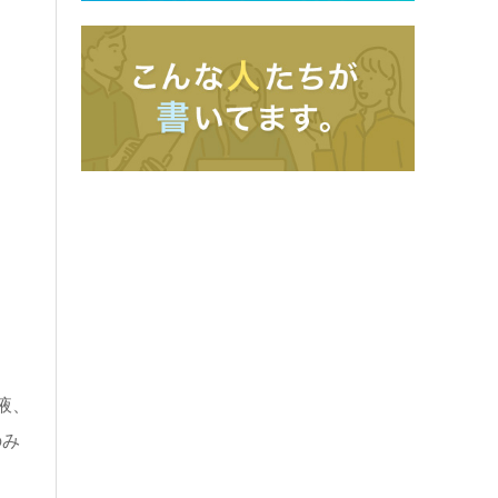
液、
のみ