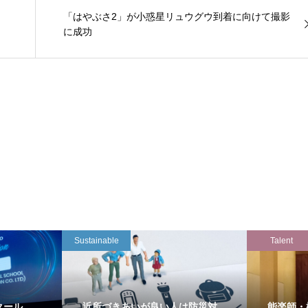
「はやぶさ2」が小惑星リュウグウ到着に向けて撮影
に成功
Sustainable
Talent
クール
近所づきあいが良い人は防災対
能楽師・