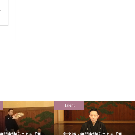
Talent
桜間右陣氏による「富
能楽師・桜間右陣氏による「富