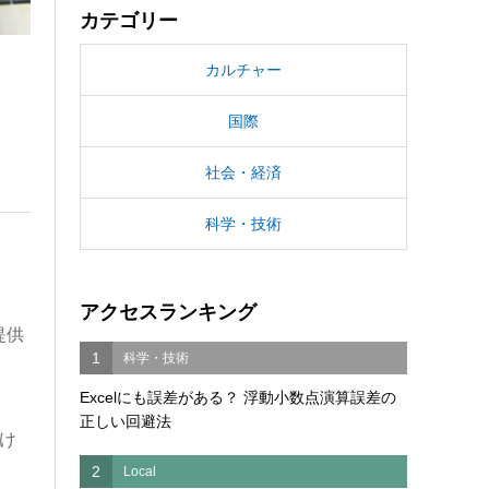
カテゴリー
カルチャー
国際
社会・経済
科学・技術
アクセスランキング
提供
1
科学・技術
Excelにも誤差がある？ 浮動小数点演算誤差の
正しい回避法
け
2
Local