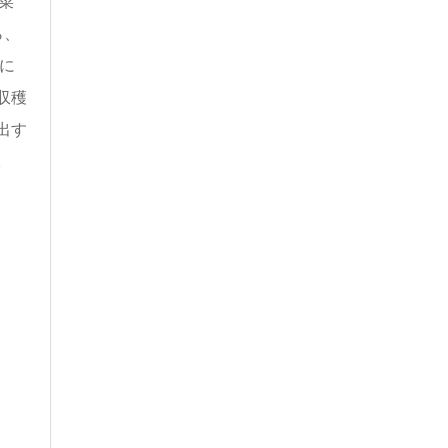
菜
ら、
に
収穫
出す
。