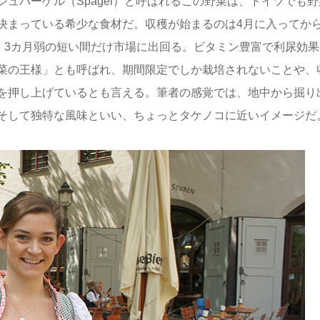
ュパーゲル（Spagel）と呼ばれるこの野菜は、ドイツでも野
決まっている希少な食材だ。収穫が始まるのは4月に入ってか
、3カ月弱の短い間だけ市場に出回る。ビタミン豊富で利尿効果
菜の王様」とも呼ばれ、期間限定でしか栽培されないことや、
を押し上げているとも言える。筆者の感覚では、地中から掘り
そして独特な風味といい、ちょっとタケノコに近いイメージだ