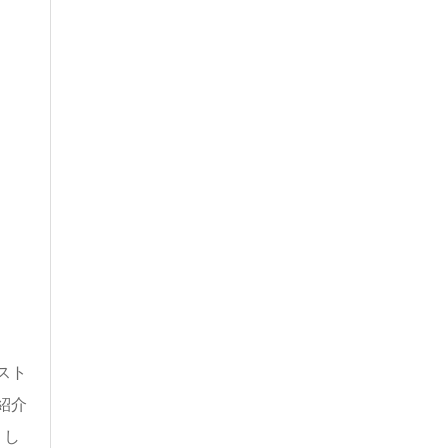
スト
紹介
りし