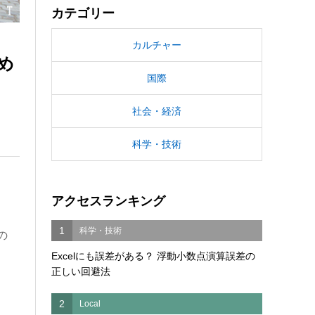
カテゴリー
カルチャー
め
国際
社会・経済
科学・技術
アクセスランキング
1
科学・技術
の
Excelにも誤差がある？ 浮動小数点演算誤差の
正しい回避法
2
Local