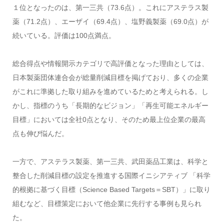
１位となったのは、第一三共（73.6点）。これにアステラス製
薬（71.2点）、エーザイ（69.4点）、塩野義製薬（69.0点）が
続いている。評価は100点満点。
総合得点や情報開示カテゴリで高評価となった理由としては、
日本製薬団体連合会が総量削減目標を掲げており、多くの企業
がこれに準拠した取り組みを進めているためと考えられる。し
かし、指標のうち「長期的なビジョン」「再生可能エネルギー
目標」においては全社0点となり、そのため最上位企業の最高
点も伸び悩んだ。
一方で、アステラス製薬、第一三共、武田薬品工業は、科学と
整合した削減目標の設定を推進する国際イニシアティブ 「科学
的根拠に基づく目標（Science Based Targets＝SBT）」に取り
組むなど、目標策定において他企業に先行する事例も見られ
た。