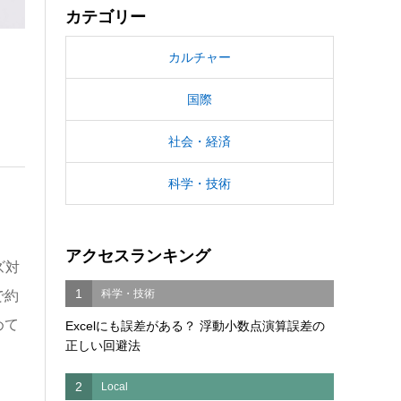
カテゴリー
カルチャー
国際
社会・経済
科学・技術
アクセスランキング
ズ対
1
科学・技術
で約
めて
Excelにも誤差がある？ 浮動小数点演算誤差の
正しい回避法
2
Local