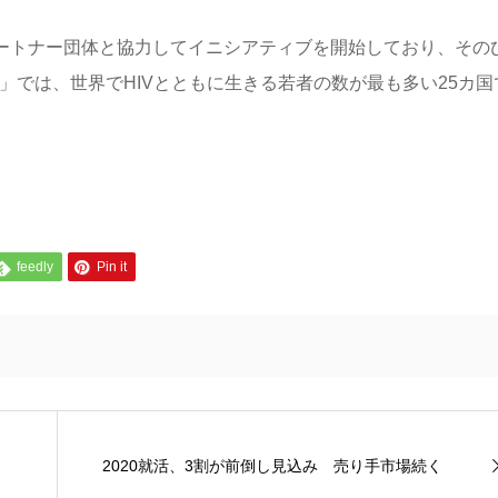
パートナー団体と協力してイニシアティブを開始しており、その
n』」では、世界でHIVとともに生きる若者の数が最も多い25カ国
feedly
Pin it
2020就活、3割が前倒し見込み 売り手市場続く