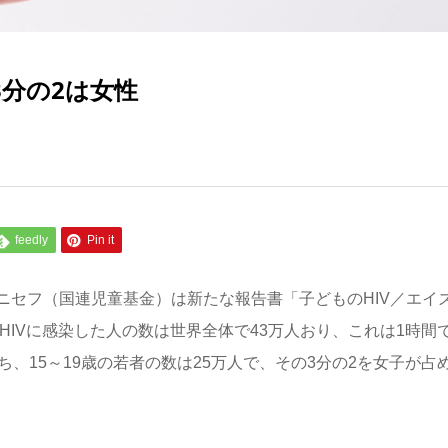
3分の2は女性
feedly
Pin it
ニセフ（国連児童基金）は新たな報告書「子どものHIV／エイ
HIVに感染した人の数は世界全体で43万人おり、これは1時間
、15～19歳の若者の数は25万人で、その3分の2を女子が占