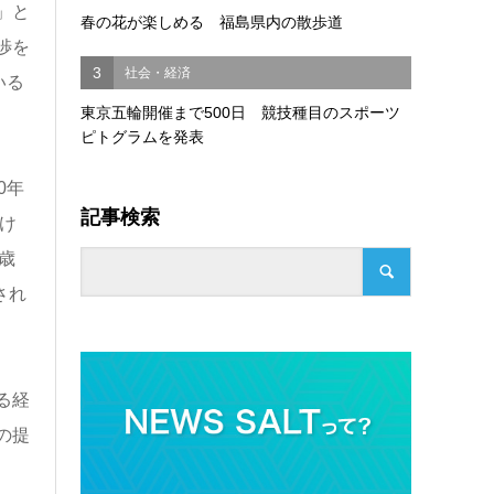
」と
春の花が楽しめる 福島県内の散歩道
渉を
3
社会・経済
いる
東京五輪開催まで500日 競技種目のスポーツ
ピトグラムを発表
0年
記事検索
け
歳
され
る経
の提