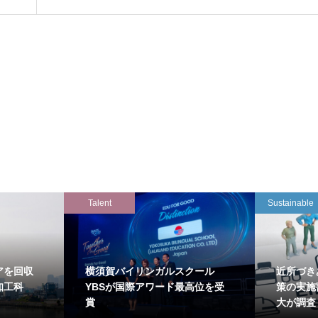
Talent
Sustainable
アを回収
横須賀バイリンガルスクール
近所づき
知工科
YBSが国際アワード最高位を受
策の実施
賞
大が調査