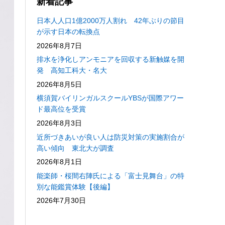
新着記事
日本人人口1億2000万人割れ 42年ぶりの節目
が示す日本の転換点
2026年8月7日
排水を浄化しアンモニアを回収する新触媒を開
発 高知工科大・名大
2026年8月5日
横須賀バイリンガルスクールYBSが国際アワー
ド最高位を受賞
2026年8月3日
近所づきあいが良い人は防災対策の実施割合が
高い傾向 東北大が調査
2026年8月1日
能楽師・桜間右陣氏による「富士見舞台」の特
別な能鑑賞体験【後編】
2026年7月30日