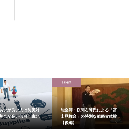
Talent
あいが良い人は防災対
能楽師・桜間右陣氏による「富
割合が高い傾向 東北
士見舞台」の特別な能鑑賞体験
【後編】