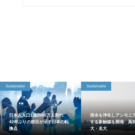
Sustainable
Sustainable
日本人人口1億2000万人割れ
排水を浄化しアンモニ
42年ぶりの節目が示す日本の転
する新触媒を開発 高
換点
大・名大