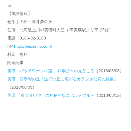
る
【施設情報】
ぜるぶの丘・亜斗夢の丘
住所 北海道上川郡美瑛町大三（JR美瑛駅より車で5分）
電話 0166-92-3160
HP
http://biei.selfip.com/
料金 無料
関連記事
美瑛「パッチワークの路」 四季折々の見どころ
（2018/08/08）
美瑛・四季彩の丘「波打つ丘に広がるカラフルな花の絨毯」
（2018/08/09）
美瑛 「白金青い池」の神秘的なコバルトブルー
（2018/08/12）