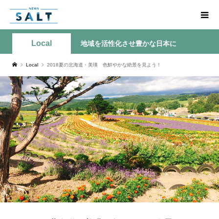
Local
地域を活性化させ豊かな日本に
Local
2018夏の北海道・美瑛 色鮮やかな絶景を見よう！