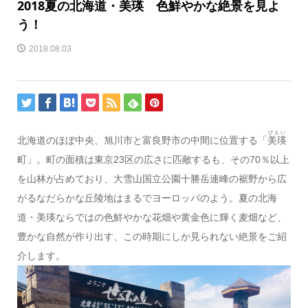
2018夏の北海道・美瑛 色鮮やかな絶景を見よ
う！
2018.08.03
びえい
北海道のほぼ中央、旭川市と富良野市の中間に位置する「
美瑛
町」。町の面積は東京23区の広さに匹敵するも、その70％以上
を山林が占めており、大雪山国立公園十勝岳連峰の裾野から広
がるなだらかな丘陵地はまるでヨーロッパのよう。夏の北海
道・美瑛ならではの色鮮やかな花畑や黄金色に輝く麦畑など、
豊かな自然が作り出す、この時期にしか見られない絶景をご紹
介します。