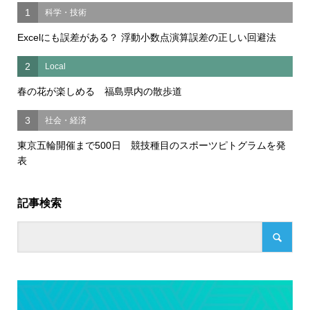
1
科学・技術
Excelにも誤差がある？ 浮動小数点演算誤差の正しい回避法
2
Local
春の花が楽しめる 福島県内の散歩道
3
社会・経済
東京五輪開催まで500日 競技種目のスポーツピトグラムを発
表
記事検索