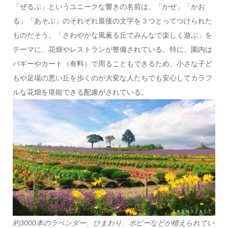
「ぜるぶ」というユニークな響きの名前は、「かぜ」「かお
る」「あそぶ」のそれぞれ最後の文字を３つとってつけられた
ものだそう。「さわやかな風薫る丘でみんなで楽しく遊ぶ」を
テーマに、花畑やレストランが整備されている。特に、園内は
バギーやカート（有料）で周ることもできるため、小さな子ど
もや足場の悪い丘を歩くのが大変な人たちでも安心してカラフ
ルな花畑を堪能できる配慮がされている。
約3000本のラベンダー、ひまわり、ポピーなどが植えられてい