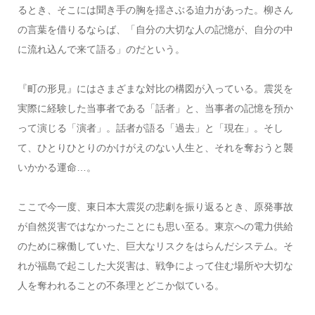
るとき、そこには聞き手の胸を揺さぶる迫力があった。柳さん
の言葉を借りるならば、「自分の大切な人の記憶が、自分の中
に流れ込んで来て語る」のだという。
『町の形見』にはさまざまな対比の構図が入っている。震災を
実際に経験した当事者である「話者」と、当事者の記憶を預か
って演じる「演者」。話者が語る「過去」と「現在」。そし
て、ひとりひとりのかけがえのない人生と、それを奪おうと襲
いかかる運命…。
ここで今一度、東日本大震災の悲劇を振り返るとき、原発事故
が自然災害ではなかったことにも思い至る。東京への電力供給
のために稼働していた、巨大なリスクをはらんだシステム。そ
れが福島で起こした大災害は、戦争によって住む場所や大切な
人を奪われることの不条理とどこか似ている。