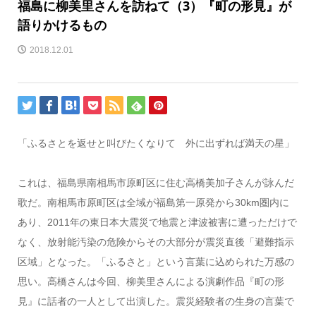
福島に柳美里さんを訪ねて（3）『町の形見』が
語りかけるもの
2018.12.01
「ふるさとを返せと叫びたくなりて 外に出ずれば満天の星」
これは、福島県南相馬市原町区に住む高橋美加子さんが詠んだ
歌だ。南相馬市原町区は全域が福島第一原発から30km圏内に
あり、2011年の東日本大震災で地震と津波被害に遭っただけで
なく、放射能汚染の危険からその大部分が震災直後「避難指示
区域」となった。「ふるさと」という言葉に込められた万感の
思い。高橋さんは今回、柳美里さんによる演劇作品『町の形
見』に話者の一人として出演した。震災経験者の生身の言葉で