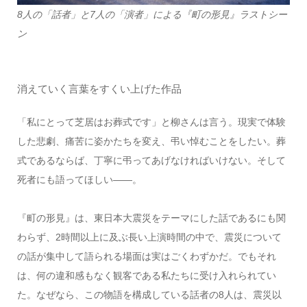
8人の「話者」と7人の「演者」による『町の形見』ラストシー
ン
消えていく言葉をすくい上げた作品
「私にとって芝居はお葬式です」と柳さんは言う。現実で体験
した悲劇、痛苦に姿かたちを変え、弔い悼むことをしたい。葬
式であるならば、丁寧に弔ってあげなければいけない。そして
死者にも語ってほしい――。
『町の形見』は、東日本大震災をテーマにした話であるにも関
わらず、2時間以上に及ぶ長い上演時間の中で、震災について
の話が集中して語られる場面は実はごくわずかだ。でもそれ
は、何の違和感もなく観客である私たちに受け入れられてい
た。なぜなら、この物語を構成している話者の8人は、震災以