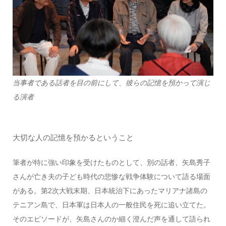
当事者である話者を目の前にして、彼らの記憶を預かって演じ
る演者
大切な人の記憶を預かるということ
筆者が特に強い印象を受けたものとして、別の話者、矢島秀子
さんが亡き夫の子ども時代の悲惨な戦争体験について語る場面
がある。第2次大戦末期、日本統治下にあったマリアナ諸島の
テニアン島で、日本軍は日本人の一般住民を死に追い立てた。
そのエピソードが、矢島さんのか細く澄んだ声を通して語られ