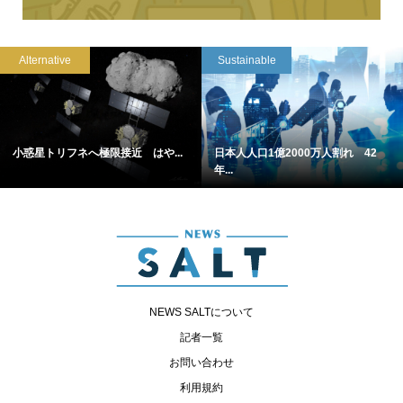
Alternative
Sustainable
小惑星トリフネへ極限接近 はや...
日本人人口1億2000万人割れ 42
年...
NEWS SALTについて
記者一覧
お問い合わせ
利用規約