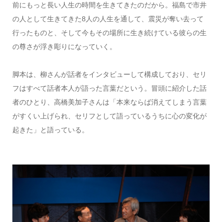
前にもっと長い人生の時間を生きてきたのだから。福島で市井
の人として生きてきた8人の人生を通して、震災が奪い去って
行ったものと、そして今もその場所に生き続けている彼らの生
の尊さが浮き彫りになっていく。
脚本は、柳さんが話者をインタビューして構成しており、セリ
フはすべて話者本人が語った言葉だという。冒頭に紹介した話
者のひとり、高橋美加子さんは「本来ならば消えてしまう言葉
がすくい上げられ、セリフとして語っているうちに心の変化が
起きた」と語っている。