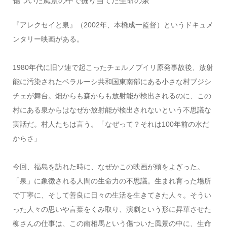
傷ついた風景の中で掘り当てた生命の泉
『アレクセイと泉』（2002年、本橋成一監督）というドキュメ
ンタリー映画がある。
1980年代に旧ソ連で起こったチェルノブイリ原発事故後、放射
能に汚染されたベラルーシ共和国東南部にある小さな村ブジシ
チェが舞台。畑からも森からも放射能が検出されるのに、この
村にある泉からはなぜか放射能が検出されないという不思議な
実話だ。村人たちは言う。「なぜって？それは100年前の水だ
からさ」
今回、福島を訪れた時に、なぜかこの映画が頭をよぎった。
「泉」に象徴される人間の生命力の不思議。生まれ育った場所
で丁寧に、そして善良に日々の生活を生きてきた人々。そうい
った人々の思いや言葉をくみ取り、演劇という形に昇華させた
柳さんの仕事は、この南相馬という傷ついた風景の中に、生命