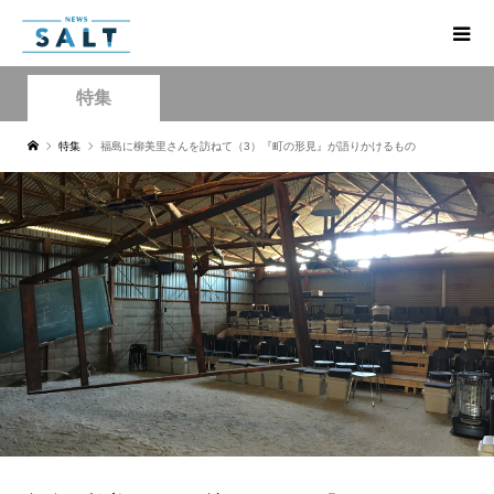
特集
特集
福島に柳美里さんを訪ねて（3）『町の形見』が語りかけるもの